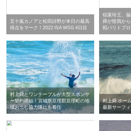
稲葉玲王、脇
五十嵐カノアと松田詩野が本日の最高
舜が怪我から
得点をマーク！2022 ISA WSG 4日目
戦バリトプロ
村上舜とワンテーブルが大型スポンサ
ー契約締結！宮城県亘理郡亘理町の地
村上舜 ホー
域おこし協力隊にも着任
最新サーフィ