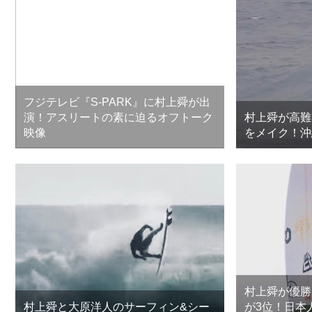
フジテレビ『S-PARK』に村上舜が出
演！アスリートの素に迫るオフトーク
村上舜が高難
映像
をメイク！沖
村上舜が優勝
村上舜と大原洋人のサーフィン&シー
が3位！日本人