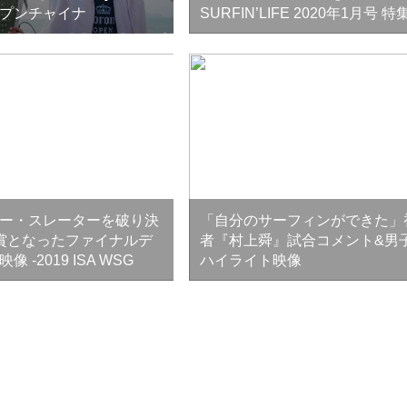
プンチャイナ
SURFIN’LIFE 2020年1月号 
ー・スレーターを破り決
「自分のサーフィンができた」
賞となったファイナルデ
者『村上舜』試合コメント&男
 -2019 ISA WSG
ハイライト映像