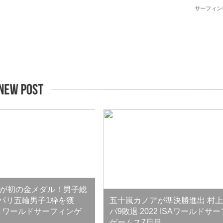
サーフィン
が初の金メダル！男子総
4パリ五輪男子1枠を獲
五十嵐カノアが準決勝進出 村
ISA ワールドサーフィンゲ
パ9敗退 2022 ISAワールドサ
ゲームス7日目