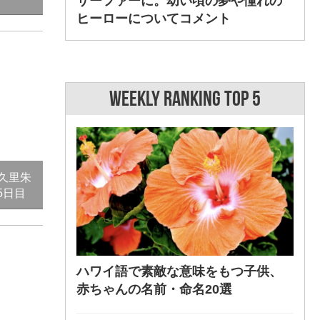
サーファーに。幼い頃の夢や憧れの
ヒーローについてコメント
WEEKLY RANKING TOP 5
久里朱
 5日目
ハワイ語で素敵な意味をもつ子供、
赤ちゃんの名前・命名20選