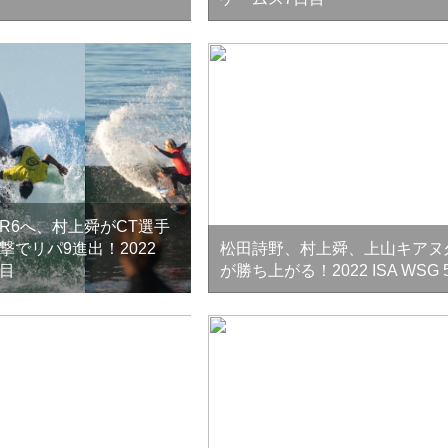
R6へ、村上舜がCT選手
撃でリパ9進出！2022
松田詩野、村上舜、上山キアヌ
日目
が勝ち上がる！2022 ISA WSG