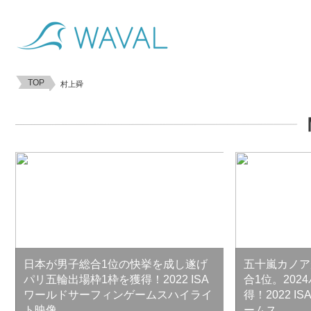
TOP
村上舜
日本が男子総合1位の快挙を成し遂げ
五十嵐カノア
パリ五輪出場枠1枠を獲得！2022 ISA
合1位。202
ワールドサーフィンゲームスハイライ
得！2022 
ト映像
ームス