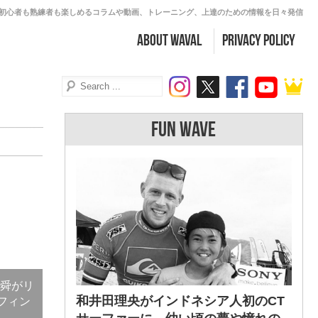
初心者も熟練者も楽しめるコラムや動画、トレーニング、上達のための情報を日々発信
about WAVAL
PRIVACY POLICY
FUN WAVE
上舜がリ
和井田理央がインドネシア人初のCT
ーフィン