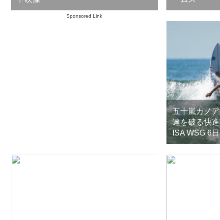
Sponsored Link
五十嵐カノア
達を破る快進
ISA WSG 6