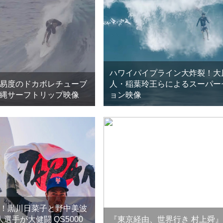
ハワイパイプライン大炸裂！大
易度のドカボレチューブ
人・稲葉玲王らによるスーパー
縄サーフトリップ映像
ョン映像
！黒川日菜子と野中美波
選手が大健闘 QS5000
『東京経由、世界行き 村上舜