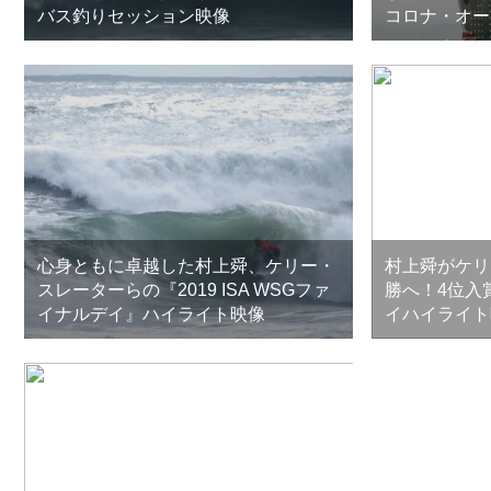
バス釣りセッション映像
コロナ・オー
心身ともに卓越した村上舜、ケリー・
村上舜がケリ
スレーターらの『2019 ISA WSGファ
勝へ！4位入
イナルデイ』ハイライト映像
イハイライト映像