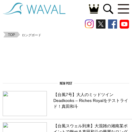
TOP
ロングボード
【台風7号】大人のミッドツイン
Deadkooks – Riches Royalをテストライ
ド！真田和斗
【台風スウェル到来】大混雑の湘南某ポ
イントで魅せる真田和斗の華麗なロング