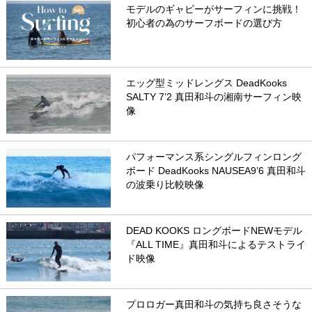
モデルのギャビーがサーフィンに挑戦！
初心者の為のサーフボードの選び方
エッグ型ミッドレングス DeadKooks
SALTY 7’2 真田和斗の湘南サーフィン映
像
パフォーマンス系シングルフィンロング
ボード DeadKooks NAUSEA9’6 真田和斗
の波乗り比較映像
DEAD KOOKS ロングボードNEWモデル
『ALL TIME』真田和斗によるテストライ
ド映像
プロロガー真田和斗の気持ち良さそうな