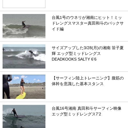
台風1号のウネリが湘南にヒット！ミッ
ドレングスマスター真田和斗のバックサ
イド編
サイズアップした3/28(月)の湘南 笹子夏
輝 エッグ型ミッドレングス
DEADKOOKS SALTY 6’6
【サーフィン陸上トレーニング】腹筋の
体幹を意識した基本スタンス
台風16号湘南 真田和斗サーフィン映像
エッグ型ミッドレングス7’2