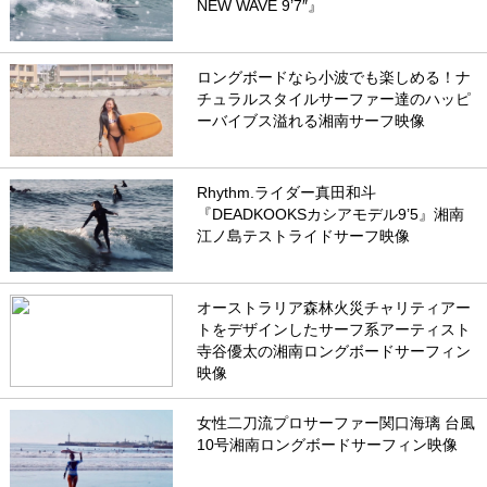
NEW WAVE 9’7″』
ロングボードなら小波でも楽しめる！ナ
チュラルスタイルサーファー達のハッピ
ーバイブス溢れる湘南サーフ映像
Rhythm.ライダー真田和斗
『DEADKOOKSカシアモデル9’5』湘南
江ノ島テストライドサーフ映像
オーストラリア森林火災チャリティアー
トをデザインしたサーフ系アーティスト
寺谷優太の湘南ロングボードサーフィン
映像
女性二刀流プロサーファー関口海璃 台風
10号湘南ロングボードサーフィン映像