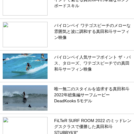
ボードスキル
バイロンベイ ワテゴスビーチのメローな
雰囲気と波に調和する真田和斗サーフィ
ン映像
バイロンベイ人気サーフポイント ザ・パ
ス、タローズ、ワテゴスビーチでの真田
和斗サーフィン映像
唯一無二のスタイルを追求する真田和斗
2022年総集編サーフムービー
DeadKooks 5モデル
FiLTeR SURF ROOM 2022 のミッドレン
グスクラスで優勝した真田和斗
STUBBY6’8″