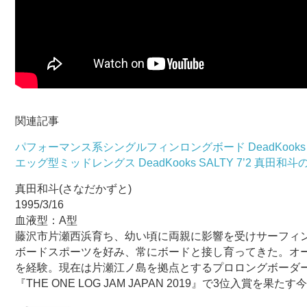
関連記事
パフォーマンス系シングルフィンロングボード DeadKooks 
エッグ型ミッドレングス DeadKooks SALTY 7’2 真田
真田和斗(さなだかずと)
1995/3/16
血液型：A型
藤沢市片瀬西浜育ち、幼い頃に両親に影響を受けサーフィ
ボードスポーツを好み、常にボードと接し育ってきた。オ
を経験。現在は片瀬江ノ島を拠点とするプロロングボーダ
『THE ONE LOG JAM JAPAN 2019』で3位入賞を果