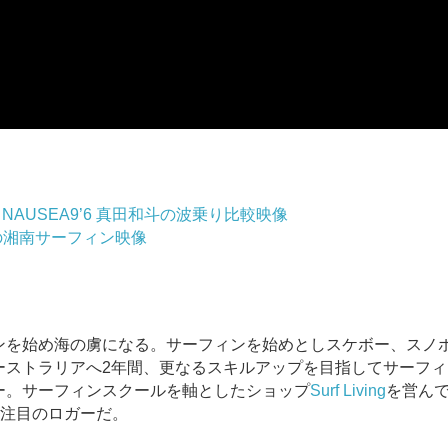
NAUSEA9’6 真田和斗の波乗り比較映像
和斗の湘南サーフィン映像
ンを始め海の虜になる。サーフィンを始めとしスケボー、スノ
ーストラリアへ2年間、更なるスキルアップを目指してサーフィ
ー。サーフィンスクールを軸としたショップ
Surf Living
を営ん
たす今注目のロガーだ。