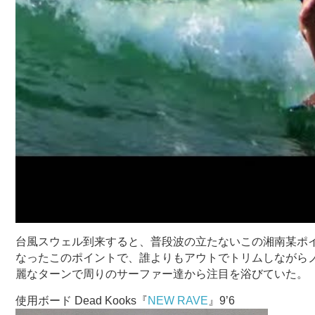
台風スウェル到来すると、普段波の立たないこの湘南某ポ
なったこのポイントで、誰よりもアウトでトリムしながら
麗なターンで周りのサーファー達から注目を浴びていた。
使用ボード Dead Kooks『
NEW RAVE
』9’6