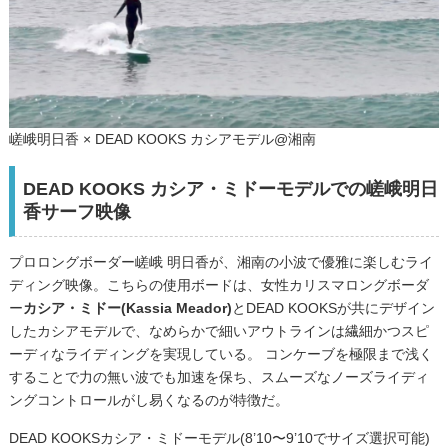
嵯峨明日香 × DEAD KOOKS カシアモデル@湘南
DEAD KOOKS カシア・ミドーモデルでの嵯峨明日
香サーフ映像
プロロングボーダー嵯峨 明日香が、湘南の小波で優雅に楽しむライ
ディング映像。こちらの使用ボードは、女性カリスマロングボーダ
ー
カシア・ミドー(Kassia Meador)
とDEAD KOOKSが共にデザイン
したカシアモデルで、なめらかで細いアウトラインは繊細かつスピ
ーディなライディングを実現している。 コンケーブを極限まで浅く
することで力の無い波でも加速を保ち、スムーズなノーズライディ
ングコントロールがし易くなるのが特徴だ。
DEAD KOOKSカシア・ミドーモデル(8’10〜9’10でサイズ選択可能)