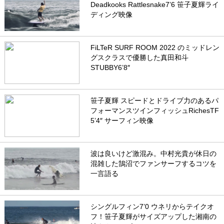
Deadkooks Rattlesnake7’6 笹子夏輝ライ
ディング映像
FiLTeR SURF ROOM 2022 のミッドレン
グスクラスで優勝した真田和斗
STUBBY6’8″
笹子夏輝 スピードとドライブ力のあるパ
フォーマンスツインフィッシュRichesTF
5’4″ サーフィン映像
波は良いけど激混み。中村光貴が休日の
混雑した鵠沼でファンサーフするコツを
一言語る
シングルフィン7’0 ウネリからテイクオ
フ！笹子夏輝がサイズアップした湘南の