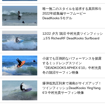
唯一無二のスタイルを追求する真田和斗
2022年総集編サーフムービー
DeadKooks 5モデル
12/22 夕方 鵠沼 中村光貴ツインフィッシ
ュ5’5 RichesRF DeadKooks Surfboard
小波でも圧倒的なパフォーマンスを披露
するミッドレングスツイン
『DEADKOOKS APHEX 6’10』中村光貴
冬の鵠沼サーフィン映像
爆弾低気圧到来で湘南がサイズアップ！
ツインフィッシュDeadKooks YingYang
6’3 中村光貴サーフィン映像