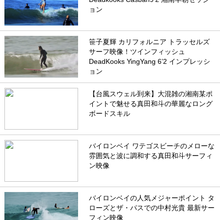
ョン
笹子夏輝 カリフォルニア トラッセルズ
サーフ映像！ツインフィッシュ
DeadKooks YingYang 6’2 インプレッシ
ョン
【台風スウェル到来】大混雑の湘南某ポ
イントで魅せる真田和斗の華麗なロング
ボードスキル
バイロンベイ ワテゴスビーチのメローな
雰囲気と波に調和する真田和斗サーフィ
ン映像
バイロンベイの人気メジャーポイント タ
ローズとザ・パスでの中村光貴 最新サー
フィン映像