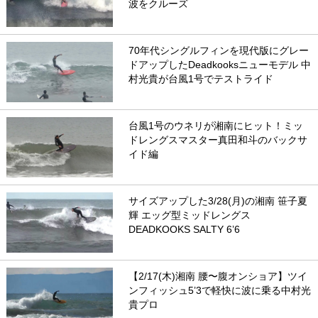
波をクルーズ
70年代シングルフィンを現代版にグレー
ドアップしたDeadkooksニューモデル 中
村光貴が台風1号でテストライド
台風1号のウネリが湘南にヒット！ミッ
ドレングスマスター真田和斗のバックサ
イド編
サイズアップした3/28(月)の湘南 笹子夏
輝 エッグ型ミッドレングス
DEADKOOKS SALTY 6’6
【2/17(木)湘南 腰〜腹オンショア】ツイ
ンフィッシュ5’3で軽快に波に乗る中村光
貴プロ