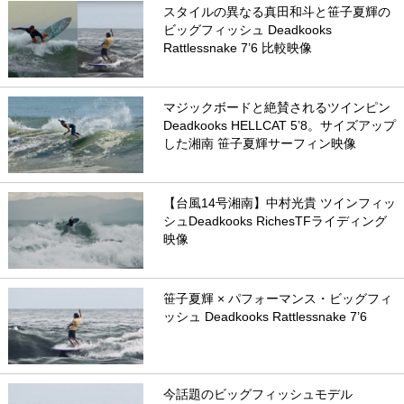
スタイルの異なる真田和斗と笹子夏輝の
ビッグフィッシュ Deadkooks
Rattlessnake 7’6 比較映像
マジックボードと絶賛されるツインピン
Deadkooks HELLCAT 5’8。サイズアップ
した湘南 笹子夏輝サーフィン映像
【台風14号湘南】中村光貴 ツインフィッ
シュDeadkooks RichesTFライディング
映像
笹子夏輝 × パフォーマンス・ビッグフィ
ッシュ Deadkooks Rattlessnake 7’6
今話題のビッグフィッシュモデル