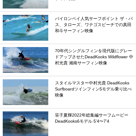
バイロンベイ人気サーフポイント ザ・パ
ス、タローズ、ワテゴスビーチでの真田
和斗サーフィン映像
70年代シングルフィンを現代版にグレー
ドアップさせたDeadKooks Wildflower 中
村光貴 湘南サーフィン映像
スタイルマスター中村光貴 DeadKooks
Surfboardツインフィン5モデル乗り比べ
映像
笹子夏輝2022年総集編サーフムービー
DeadKooks6モデル 5’4〜7’4