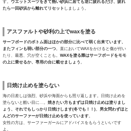
す。
ウエットスーツをきて熱い砂浜に居ても逆に疲れるだけ、疲れ
たら一回砂浜から離れてリセット
しましょう。
アスファルトや砂利の上でwaxを塗る
サーフボードのボトム面はほかの部分に比べて弱く出来ています、
またフィンも弱い部分の一つ
。直においてWAXをかけると傷が付い
たり、最悪、穴が空くことも。
WAXを塗る際はサーフボードをモモ
の上に乗せるか、専用の台に載せましょう
。
日焼け止めを塗らない
海の日差しは強烈、砂浜や海面からも照り返します。日焼け止めを
塗らないと酷い目に…。
焼きたい方もまずは日焼け止めは塗りまし
ょう、それでもしっかり日焼けします(冬でも！！)
。
男女問わずほと
んどのサーファーが日焼け止めを使っています
。
女性の方は、サーファーガールにアドバイスをもらうといいです
よ。