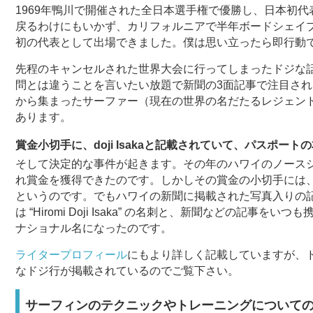
1969年鴨川で開催された全日本選手権で優勝し、日本初
戻るわけにもいかず、カリフォルニアで半年ボードシェイプ修
初の代表として出場できました。僕は思い立ったら即行動
先程のキャンセルされた世界大会に行ってしまったドジな
問とは違うことを言いたい放題で新聞の3面記事で注目さ
から集まったサーファー（現在の世界の名だたるレジェン
あります。
賞金小切手に、doji Isakaと記載されていて、パスポー
そして決定的な事件が起きます。その年のハワイのノース
れ賞金を獲得できたのです。しかしその賞金の小切手には、do
というのです。でもハワイの新聞に掲載された写真入りの
は “Hiromi Doji Isaka” の名刺と、新聞などの
ナショナル名になったのです。
ライタープロフィール
にもより詳しく記載していますが、ドジ
なドジ行が掲載されているのでご覧下さい。
サーフィンのテクニックやトレーニングについて