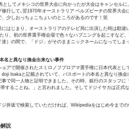
代表としてメキシコの世界大会に向かったが大会はキャンセルに
行して､翌1970年オーストラリア ベルズビーチの世界大会
で、少しおっちょこちょいのところがあるのです！笑
話にはじまり、オーストラリアのテレビ局に出演した時は勘違
れたり、初の世界選手権会場で色々なハプニングを起こすなど、
ド達）の間で、「ドジ」がそのままニックネームになってしま
トの本名と異なり換金出来ない事件
ショアで開催されたスミロノフプロアマ選手権に日本代表とし
ji Isakaと記載されていて、パスポートの本名と異なり換金
記事で同一人物と証明できました。その時、銀行のスタッフに
記事をいつも携帯することね。」と言われました。そしてドジイサカは正式
井坂で検索していただければ、Wikipediaをはじめ今まで
の解説