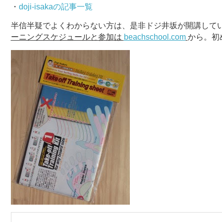
・
doji-isakaの記事一覧
半信半疑でよくわからない方は、是非ドジ井坂が開講して
ーニングスケジュールと参加
は
beachschool.com
から。初