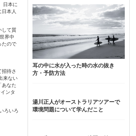
。日本に
に日本人
いして質
世界中
ったので
耳の中に水が入った時の水の抜き
て招待さ
方・予防方法
出来ない
「あなた
なインタ
湯川正人がオーストラリアツアーで
環境問題について学んだこと
のいろいろ