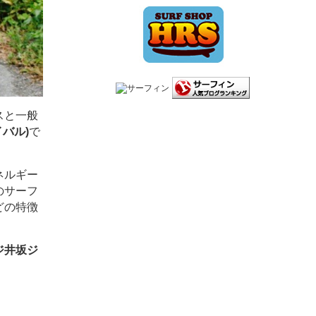
スと一般
イバル)
で
ネルギー
のサーフ
どの特徴
ジ井坂ジ