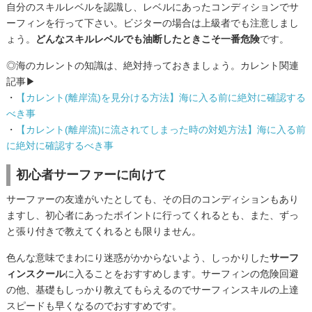
自分のスキルレベルを認識し、レベルにあったコンディションでサ
ーフィンを行って下さい。ビジターの場合は上級者でも注意しまし
ょう。
どんなスキルレベルでも油断したときこそ一番危険
です。
◎海のカレントの知識は、絶対持っておきましょう。カレント関連
記事▶
・
【カレント(離岸流)を見分ける方法】海に入る前に絶対に確認する
べき事
・
【カレント(離岸流)に流されてしまった時の対処方法】海に入る前
に絶対に確認するべき事
初心者サーファーに向けて
サーファーの友達がいたとしても、その日のコンディションもあり
ますし、初心者にあったポイントに行ってくれるとも、また、ずっ
と張り付きで教えてくれるとも限りません。
色んな意味でまわにり迷惑がかからないよう、しっかりした
サーフ
ィンスクール
に入ることをおすすめします。サーフィンの危険回避
の他、基礎もしっかり教えてもらえるのでサーフィンスキルの上達
スピードも早くなるのでおすすめです。