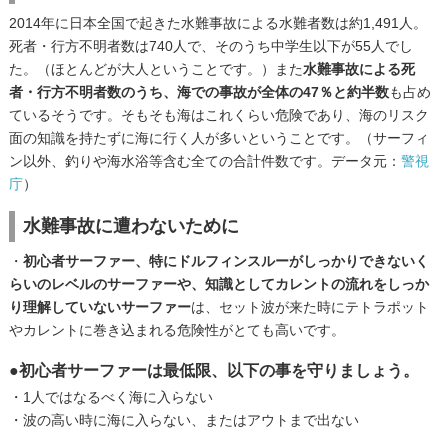
2014年に日本全国で起きた水難事故による水難者数は約1,491人。
死者・行方不明者数は740人で、そのうち中学生以下が55人でし
た。（ほとんどが大人ということです。）また
水難事故による死
者・行方不明者数のうち、海での事故が全体の47％と約半数
も占め
ているそうです。そもそも海はこれくらい危険であり、海のリスク
面の知識を持たずに海に行く人が多いということです。（サーフィ
ン以外、釣りや海水浴等含む全ての合計件数です。データ元：
警視
庁
）
水難事故に遭わないために
・
初心者サーファー、特にドルフィンスルーがしっかりできないく
らいのレベルのサーファーや、知識としてカレントの流れをしっか
り理解していないサーファー
は、セット波が来た時にテトラポット
やカレントに巻き込まれる危険性がとても高いです。
●初心者サーファーは最低限、以下の事を守りましょう。
・1人ではなるべく海に入らない
・波の高い時に海に入らない、またはアウトまで出ない