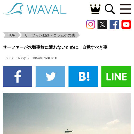
TOP
サーフィン動画・コラムその他
サーファーが水難事故に遭わないために、
サーファーが水難事故に遭わないために、自覚すべき事
自覚すべき事
ライター:
Micky-G
2015年09月24日更新