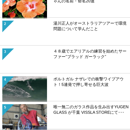
ゃんの名前・命名20選
湯川正人がオーストラリアツアーで環境
問題について学んだこと
４８歳でエアリアルの練習を始めたサー
ファー”ブラッド ガーラック”
ポルトガル ナザレでの衝撃ワイプアウ
ト！5連発で押し寄せる巨大波
唯一無二のガラス作品を生み出すYUGEN
GLASS が千葉 VISSLA STOREにて･･･