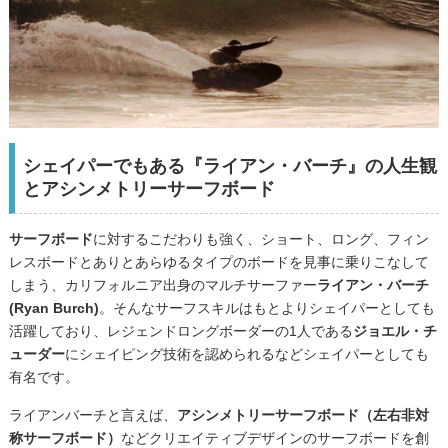
シェイパーでもある『ライアン・バーチ』の人生観
とアシンメトリーサーフボード
サーフボード
に対するこだわりも強く、ショート、ロング、フィン
レスボードとありとあらゆるタイプのボードを見事に乗りこなして
しまう、カリフォルニア出身のマルチサーファー
ライアン・バーチ
(Ryan Burch)
。そんなサーフスキルはもとよりシェイパーとしても
活躍しており、レジェンドロングボーダーの1人である
ジョエル・チ
ューダー
にシェイピング技術を認められるなどシェイパーとしても
有名です。
ライアンバーチと言えば、
アシンメトリーサーフボード（左右非対
称サーフボード）
などクリエイティブデザインのサーフボードを創