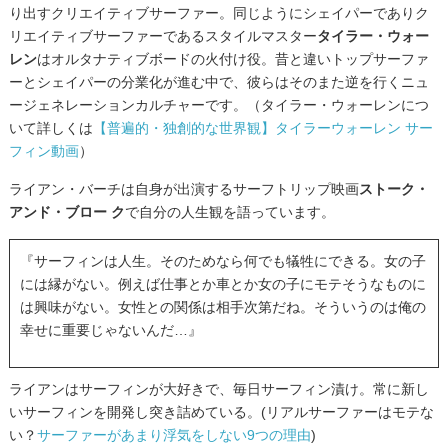
り出すクリエイティブサーファー。同じようにシェイパーでありク
リエイティブサーファーであるスタイルマスター
タイラー・ウォー
レン
はオルタナティブボードの火付け役。昔と違いトップサーファ
ーとシェイパーの分業化が進む中で、彼らはそのまた逆を行くニュ
ージェネレーションカルチャーです。（タイラー・ウォーレンにつ
いて詳しくは
【普遍的・独創的な世界観】タイラーウォーレン サー
フィン動画
）
ライアン・バーチは自身が出演するサーフトリップ映画
ストーク・
アンド・ブロー ク
で自分の人生観を語っています。
『サーフィンは人生。そのためなら何でも犠牲にできる。
女の子
には縁がない。例えば仕事とか車とか女の子にモテそうなものに
は興味がない。女性との関係は相手次第だね。そういうのは俺の
幸せに重要じゃないんだ…』
ライアンはサーフィンが大好きで、毎日サーフィン漬け。常に新し
いサーフィンを開発し突き詰めている。(リアルサーファーはモテな
い？︎
サーファーがあまり浮気をしない9つの理由
)