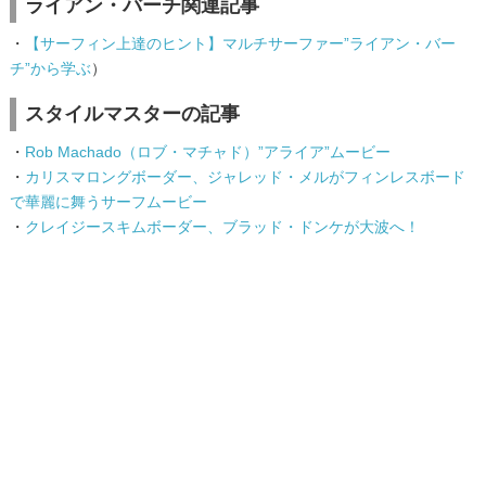
ライアン・バーチ関連記事
・
【サーフィン上達のヒント】マルチサーファー”ライアン・バー
チ”から学ぶ
）
スタイルマスターの記事
・
Rob Machado（ロブ・マチャド）”アライア”ムービー
・
カリスマロングボーダー、ジャレッド・メルがフィンレスボード
で華麗に舞うサーフムービー
・
クレイジースキムボーダー、ブラッド・ドンケが大波へ！