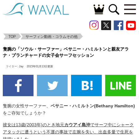
TOP
サーフィン動画・コラムその他
隻腕の「ソウル・サーファー」ベサニー・
隻腕の「ソウル・サーファー」ベサニー・ハミルトンと親友アラ
ハミルトンと親友アラナ・ブランチャード
ナ・ブランチャードの女子会サーフセッション
の女子会サーフセッション
ライター:
Jay
2015年01月13日更新
隻腕の女性サーファー、
ベサニー・ハミルトン(Bethany Hamilton)
をご存知でしょうか？
彼女は13歳(2003年)のとき地元
カウアイ島沖
でサーフ中にシャーク
アタックに遭うという不運の事故で左腕を失い、出血多量で生死を