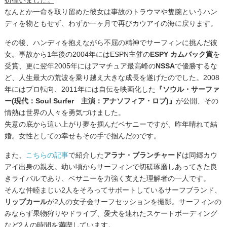
彷徨いました。
なんとか一命を取り留めた彼女は事故のトラウマや隻腕というハン
ディを物ともせず、わずか一ヶ月で再びカウアイの海に戻ります。
その後、ハンディを抱えながら不屈の精神でサーフィンに挑んだ彼
女。事故から1年後の2004年にはESPN主催の
ESPY カムバック賞
を
受賞、更に翌年2005年にはアマチュア最高峰の
NSSA
で優勝するな
ど、人生最大の荒波を乗り越え大きな成長を遂げたのでした。2008
年にはプロ転向、2011年には自伝を映画化した
『ソウル・サーファ
ー(現代：Soul Surfer 主演：アナソフィア・ロブ)』
が公開、その
情熱は世界の人々を勇気づけました。
失意の底から這い上がり夢を掴んだベサニーですが、昨年晴れて結
婚。女性としての幸せもその手で掴んだのです。
また、
こちらの記事
で紹介した
アラナ・ブランチャード
は同郷カウ
アイ出身の親友。幼い頃からサーフィンで切磋琢磨しあってきた良
きライバルであり、ベサニーを力強く支えた理解者の一人です。
そんな仲睦まじい2人をそろってサポートしているサーフブランド、
リップカール
が2人の女子会サーフセッションを撮影。サーフィンの
みならず果物狩りやドライブ、愛犬を連れたスケートボーディング
など2人の時間を満喫しています。