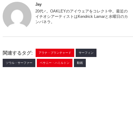
Jay
20代♂。OAKLEYのアイウェアをコレクト中。最近の
イチオシアーティストはKendrick Lamarと水曜日のカ
ンパネラ。
関連するタグ:
アラナ・ブランチャード
サーフィン
ソウル・サーファー
ベサニー・ハミルトン
動画