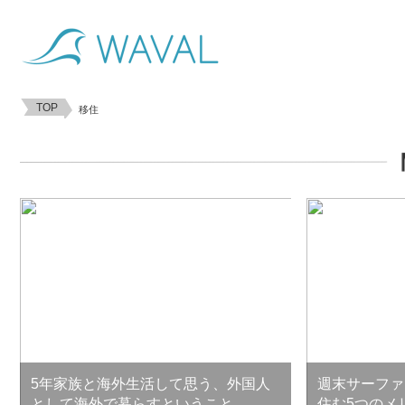
TOP
移住
5年家族と海外生活して思う、外国人
週末サーファ
として海外で暮らすということ
住む5つのメ