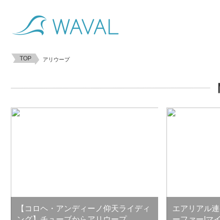
TOP
アリウープ
【コロヘ・アンディーノ仰天ライディ
エアリアル連
ング】チューブからアリウープ
ーファー!マ