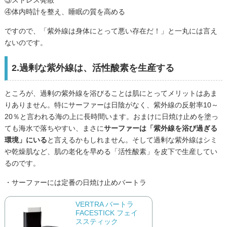
④体内時計を整え、睡眠の質を高める
ですので、「紫外線は身体にとって悪い存在だ！」と一丸には言え
ないのです。
2.過剰な紫外線は、活性酸素を生産する
ところが、過剰の紫外線を浴びることは肌にとってメリットはあま
りありません。特にサーファーは日陰がなく、紫外線の反射率10～
20％と言われる海の上に長時間います。おまけに日焼け止めを塗っ
ても海水で落ちやすい、まさに
サーファーは「紫外線を浴び過ぎる
環境」にいる
と言えるかもしれません。そして過剰な紫外線はシミ
や乾燥肌など、肌の老化を早める「活性酸素」を皮下で生産してい
るのです。
・サーファーには定番の日焼け止めバートラ
VERTRA バートラ
FACESTICK フェイ
ススティック