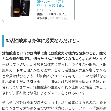
SPF50+ クリアホ
ワイト 日焼け止め
HX1 F15
価格：3300円（税込、
送料別)
(2020/8/9時点)
3.活性酸素は身体に必要なんだけど…
活性酸素というのは簡単に言えば酸化力が強力な酸素のこと。酸化
とは金属が錆びる、切ったりんごが茶色くなるようなものだとイメ
ージして下さい。
活性酸素は体内に侵入したウイルスや細菌から細
胞をガードする働きがあります。しかし活性酸素の量が増えすぎる
と金属が錆びるように肌細胞へダメージを与え、シミや乾燥肌など
肌の老化を早める引き金に…。身体には活性酸素を除去する能力が
備わっていますが、活性酸素の生産がそれを上回った場合は除去し
きれず、肌細胞は酸化によるダメージをうけるのです。
そもそも紫外線を浴び過ぎなければ、活性酸素による肌の老化を予
防できますが紫外線を浴びやすい環境にいるサーファーへ「紫外線