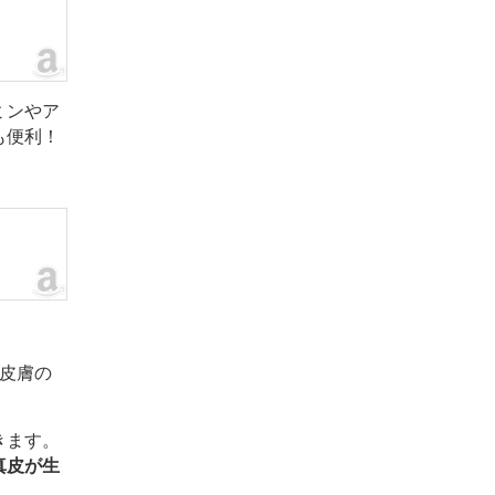
ミンやア
も便利！
皮膚の
きます。
真皮が生