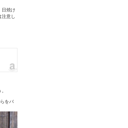
。日焼け
は注意し
う。
れらをバ