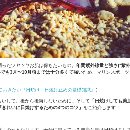
潤ったツヤツヤお肌は保ちたいもの。
年間紫外線量と強さ
(*紫
でも3月〜10月頃までは十分多くて強い
ため、マリンスポーツ
ておきたい『日焼け・日焼け止めの基礎知識』
）
らいして、後から後悔しないために…そして
「日焼けしても美
『きれいに日焼けするための3つのコツ』
をご紹介します！
ブルの元となります。十分に潤っている健康な肌は日焼けをし