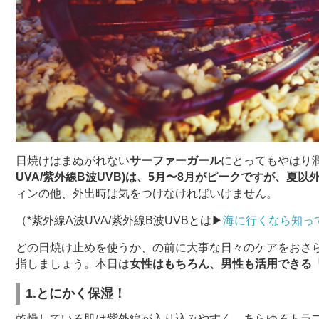
日焼けはまぬがれない
サーファーガール
にとってもやはり
UVA/紫外線B波UVB)
は、5月〜8月がピークですが、夏以外
ィンの他、外出時は気をつけなければいけません。
（*紫外線A波UVA/紫外線B波UVBとは▶︎
海に行くなら知っ
どの日焼け止めを使うか、の前に大事な日々のケアをおさ
指しましょう。本日は
女性はもちろん、男性も活用できる
1.とにかく保湿！
乾燥している肌は紫外線が入り込みやすく、あらゆるトラ