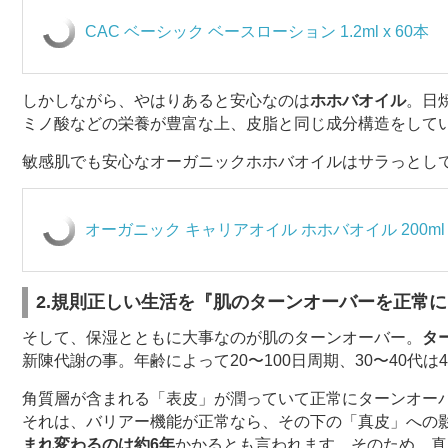
CAC ベーシック ベースローション 1.2ml x 60本
しかしながら、やはりあると安心なのは
ホホバオイル
。日
ミノ酸などの栄養が豊富な上、皮脂と同じ成分構造をして
敏感肌でも安心なオーガニックホホバオイルはサラっとし
オーガニック キャリアオイル ホホバオイル 200ml
2.規則正しい生活を『肌のターンオーバーを正常に
そして、保湿とともに大事なのが肌のターンオーバー。
タ
新陳代謝の事。年齢によって20〜100日周期、30〜40代
角質層が含まれる「表皮」が潤っていて正常にターンオー
それは、バリアー機能が正常なら、その下の「真皮」への
まれ変わるのは約6年
かかるとも言われます。そのため、真