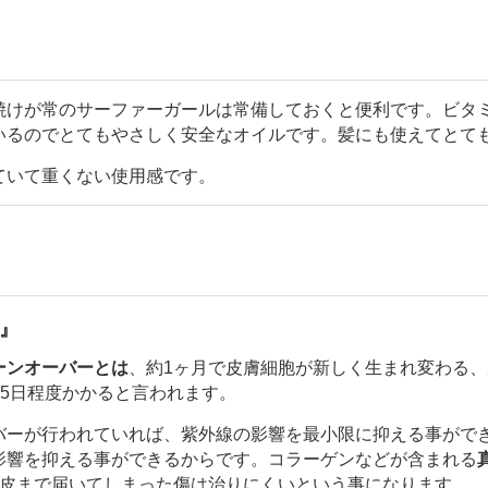
焼けが常のサーファーガールは常備しておくと便利です。ビタ
いるのでとてもやさしく安全なオイルです。髪にも使えてとて
ていて重くない使用感です。
』
ーンオーバーとは
、約1ヶ月で皮膚細胞が新しく生まれ変わる、
は45日程度かかると言われます。
バーが行われていれば、紫外線の影響を最小限に抑える事がで
影響を抑える事ができるからです。コラーゲンなどが含まれる
皮まで届いてしまった傷は治りにくいという事になります。