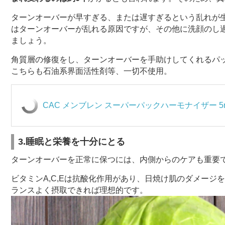
ターンオーバーが早すぎる、または遅すぎるという乱れが
はターンオーバーが乱れる原因ですが、その他に洗顔のし
ましょう。
角質層の修復をし、ターンオーバーを手助けしてくれるパ
こちらも石油系界面活性剤等、一切不使用。
CAC メンブレン スーパーパックハーモナイザー 5ml
3.睡眠と栄養を十分にとる
ターンオーバーを正常に保つには、内側からのケアも重要
ビタミンA,C,Eは抗酸化作用があり、日焼け肌のダメー
ランスよく摂取できれば理想的です。