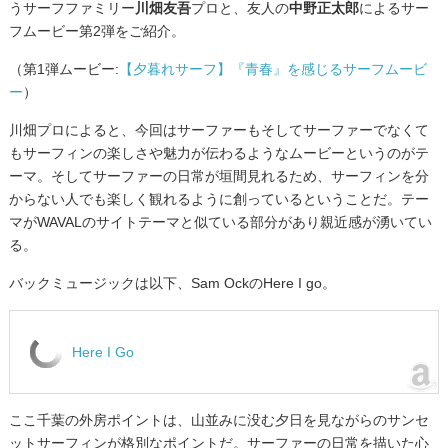
うサーフファミリー
川畑友吾
プロと、友人の
中野正太郎
によるサー
フムービー第2弾をご紹介。
（第1弾ムービー:
【夕暮れサーフ】『青春』を感じるサーフムービ
ー
）
川畑プロによると、今回はサーファーもそしてサーファーでなくて
もサーフィンの楽しさや魅力が伝わるようなムービーというのがテ
ーマ。そして
サーファーの日常が垣間見れるため、サーフィンを分
からない人でも
楽しく観れるように創っているということだ。テー
マがWAVALのサイトテーマと似ている部分があり親近感が湧いてい
る。
バックミュージックは以下、Sam OckのHere I go。
Here I Go
ここ千葉の外房ポイントは、山並みに没む夕日を見ながらのサンセ
ットサーフィンが格別なポイントだ。サーファーの日常を描いた心