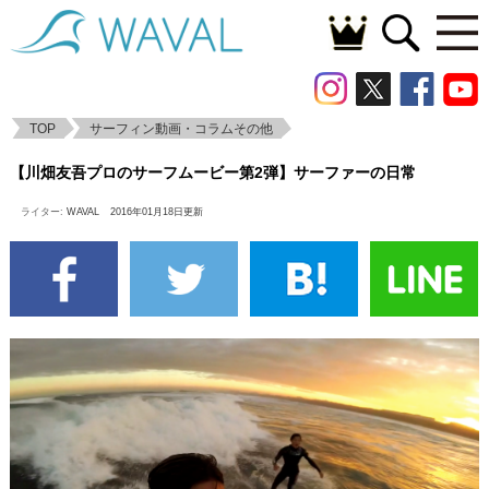
TOP
サーフィン動画・コラムその他
【川畑友吾プロのサーフムービー第2弾】サ
【川畑友吾プロのサーフムービー第2弾】サーファーの日常
ーファーの日常
ライター:
WAVAL
2016年01月18日更新