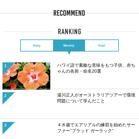
Daily
Weekly
Total
ハワイ語で素敵な意味をもつ子供、赤ち
ゃんの名前・命名20選
湯川正人がオーストラリアツアーで環境
問題について学んだこと
４８歳でエアリアルの練習を始めたサー
ファー”ブラッド ガーラック”