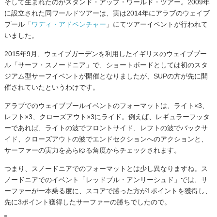
そして生まれたのがスタンド・アップ・ワールド・ツアー。2009年
に設立された同ワールドツアーは、実は2014年にアラブのウェイブ
プール「
ワディ・アドベンチャー
」にてツアーイベントが行われて
いました。
2015年9月、ウェイブガーデンを利用したイギリスのウェイブプー
ル「サーフ・スノードニア」で、ショートボードとしては初のスタ
ジアム型サーフイベントが開催となりましたが、SUPの方が先に開
催されていたというわけです。
アラブでのウェイブプールイベントのフォーマットは、ライト×3、
レフト×3、クローズアウト×3にライド。例えば、レギュラーフッタ
ーであれば、ライトの波でフロントサイド、レフトの波でバックサ
イド、クローズアウトの波でエンドセクションへのアクションと、
サーファーの実力をあらゆる角度からチェックされます。
つまり、スノードニアでのフォーマットとは少し異なりますね。ス
ノードニアでのイベント「レッドブル・アンリーシュド」では、サ
ーファーが一本乗る度に、スコアで勝った方が1ポイントを獲得し、
先に3ポイント獲得したサーファーの勝ちでしたので。