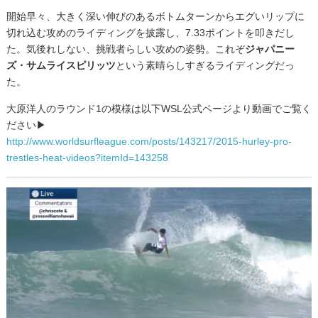
開始早々、大きく深い伸びのあるボトムターンからエグいリップに
切れ込む攻めのライディングを披露し、7.33ポイントを叩きだし
た。気後れしない、挑戦者らしい攻めの姿勢。これぞ
ジャパニー
ズ・サムライスピリッツ
という素晴らしすぎるライディングだっ
た。
大原洋人のラウンド1の模様は以下WSL公式ページより動画でご覧く
ださい▶
http://www.worldsurfleague.com/posts/143217/2015-hurley-pro-
trestles-heat-videos?itemId=143258