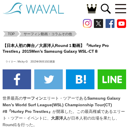
TOP
サーフィン動画・コラムその他
【日本人初の舞台／大原洋人Round１動
【日本人初の舞台／大原洋人Round１動画】『Hurley Pro
画】『Hurley Pro Trestles』2015Men’s
Trestles』2015Men’s Samsung Galaxy WSL-CT８
Samsung Galaxy WSL-CT８
ライター:
Micky-G
2015年09月10日更新
世界最高の
サーフィン
エリート・ツアーである
Samsung Galaxy
Men’s World Surf League(WSL) Championship Tour(CT)
#8『Hurley Pro Trestles』
が開幕した。この最高権威であるエリー
ト・ツアー・イベントに、
大原洋人
が日本人初の出場を果たし、
Round1を行った。