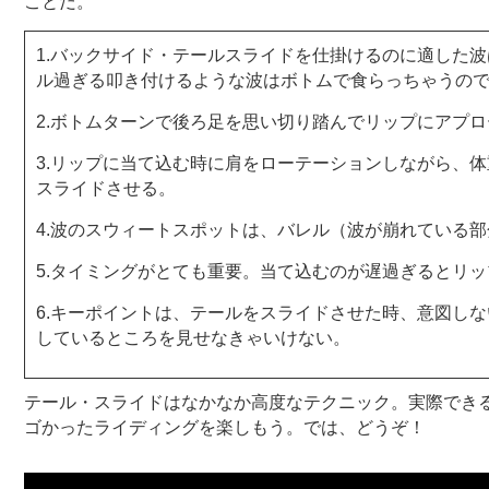
ことだ。
1.バックサイド・テールスライドを仕掛けるのに適した
ル過ぎる叩き付けるような波はボトムで食らっちゃうの
2.ボトムターンで後ろ足を思い切り踏んでリップにアプ
3.リップに当て込む時に肩をローテーションしながら、
スライドさせる。
4.波のスウィートスポットは、バレル（波が崩れている
5.タイミングがとても重要。当て込むのが遅過ぎるとリ
6.キーポイントは、テールをスライドさせた時、意図し
しているところを見せなきゃいけない。
テール・スライドはなかなか高度なテクニック。実際でき
ゴかったライディングを楽しもう。では、どうぞ！