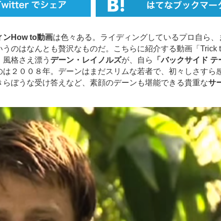
ンHow to動画
は色々ある。ライディングしているプロ自ら、
はなんとも贅沢なものだ。こちらに紹介する動画「Trick ti
）風格さえ漂う
デーン・レイノルズ
が、自ら
「バックサイド テ
のは２００８年。デーンはまだスリムな若者で、初々しさすら
きらぼうな受け答えなど、素顔のデーンも堪能できる貴重な
サ