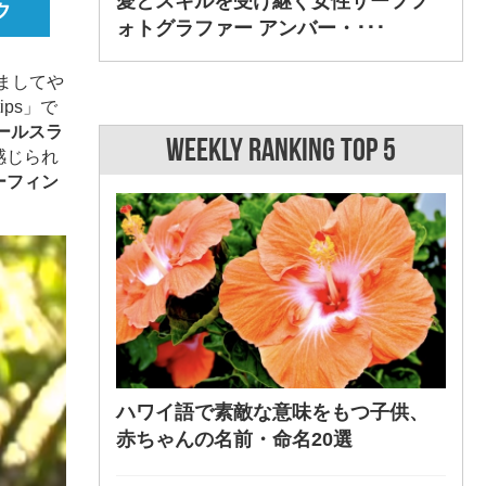
愛とスキルを受け継ぐ女性サーフフ
ォトグラファー アンバー・･･･
ましてや
ps」で
ールスラ
WEEKLY RANKING TOP 5
感じられ
ーフィン
ハワイ語で素敵な意味をもつ子供、
赤ちゃんの名前・命名20選