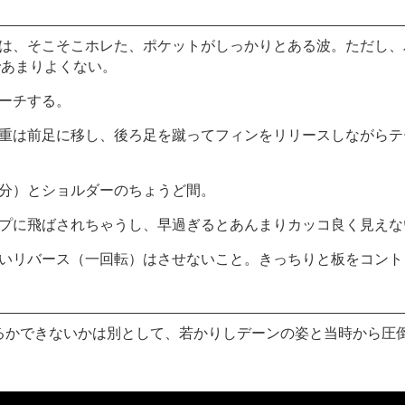
波は、そこそこホレた、ポケットがしっかりとある波。ただし、
であまりよくない。
ローチする。
体重は前足に移し、後ろ足を蹴ってフィンをリリースしながらテ
部分）とショルダーのちょうど間。
ップに飛ばされちゃうし、早過ぎるとあんまりカッコ良く見えな
ないリバース（一回転）はさせないこと。きっちりと板をコント
るかできないかは別として、若かりしデーンの姿と当時から圧