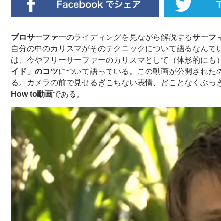
プロサーファー
のライディングを見ながら解説する
サーフィ
自分の中のカリスマがそのテクニックについて語るなんていうの
は、今やフリーサーファーのカリスマとして（体形的にも
イド」のコツ
について語っている。この動画が公開された
る。カメラの前で見せるぎこちない表情、どことなくぶっ
How to動画
である。