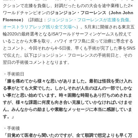
クションで左膝を負傷し、好調だったものの大会を途中棄権した2×
ワールドチャンピオンの
ジョンジョン・フローレンス（John John
Florence）
（詳細は：
ジョンジョン・フローレンスが左膝を負傷。
オーストラリアレッグ残り全て欠場へ
）。5月末に開催される東京五
輪2020の最終選考となるISAワールドサーフィンゲームスも控えて
いることから大事を取り、ハワイ オワフ島に戻って治療に専念する
とコメント。今回それから4~5日後、早くも手術が完了した事をSNS
で伝えた。以下はジョンジョン・フローレンスの手術前日と、その
翌日の手術後コメントとなります。
・手術前日
「膝を痛めてから様々な思いがありました。最初は怪我を受け入れ
る事がとても大変でした。しかしそれが人生のほんの一部でしかな
い事だと思い始めています。時々困難な時期もあり打ちのめされま
すが、様々な課題に何度も向き合い克服していかなければいけませ
ん。みんなからの励ましや素敵なメッセージに本当に感謝していま
す。」
・手術後
「目覚めて医者から聞いたのですが、全て順調で想定よりも早く万