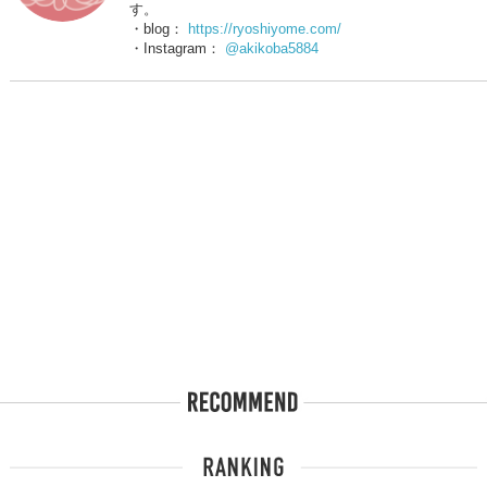
す。
・blog：
https://ryoshiyome.com/
・Instagram：
@akikoba5884