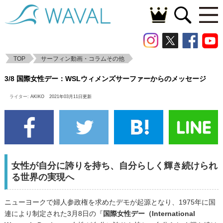
TOP
サーフィン動画・コラムその他
3/8 国際女性デー：WSLウィメンズサーフ
3/8 国際女性デー：WSLウィメンズサーファーからのメッセージ
ァーからのメッセージ
ライター:
AKIKO
2021年03月11日更新
女性が自分に誇りを持ち、自分らしく輝き続けられ
る世界の実現へ
ニューヨークで婦人参政権を求めたデモが起源となり、1975年に国
連により制定された3月8日の『
国際女性デー（International