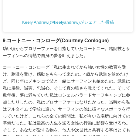
Keely Andrew(@keelyandrew)がシェアした投稿
9.コートニー・コンローグ(Courtney Conlogue)
幼い頃からプロサーファーを目指していたコートニー。格闘技とサ
ーフィンへの情熱で自身の夢を叶えました。
コートニー・コンローグ「私は生まれてから強い女性の教育を受
け、刺激を受け、感動をもらって来たの。4歳から武道を始めたけ
ど、同じ年にメキシコで父と一緒にサーフィンも始めたの。武道は
私に規律、誠実、忠誠心、そして真の強さを教えてくれた。そして
数年後、夢に満ちていた私はロシェルバラードサーフキャンプに参
加したりしたの。私はプロサーファーになりたかった。当時から私
はフルタイムで学校に通い、サーフィンの他に様々なスポーツを行
っていたけど、これらの全ての瞬間は、私が今いる場所に向けての
準備だった。私は最高の人生を送る女性の行動に影響を受けるわ。
そして、あなたが愛する物を、他人や次世代と共有する事はとても