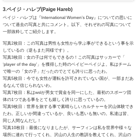
3.ペイジ・ハレブ(Paige Hareb)
ペイジ・ハレブは『International Women’s Day』についての思いに
ついて過去の写真と共にコメント。以下、それぞれの写真について
一部抜粋してご紹介します。
写真2枚目：この写真は男性も女性から学ぶ事ができるという事を示
しているの（逆もまた同様です）。
写真3枚目：女の子は何でもできるの！この写真はサッカーで「
‘player of the day’」を獲得した時のベイビーペイジよ。私はチーム
で唯一の「女の子」だったのでとても誇りに思ったわ。
写真5枚目：今でも女性が運転を許可されていない国が、一部まだあ
るなんて信じられないわ。
写真7枚目：私はwslが男女で賞金を同一にした、最初のスポーツ団
体の1つである事をとても嬉しく誇りに思っているの。
写真9枚目：世界を旅する事で素晴らしいカルチャーを沢山体験でき
たわ。正しいか間違っているか、良いも悪いも無いの。私達は皆、
同じ人間なんだし！
写真10枚目：最後になりましたが、サーフィンは私を世界中様々な
場所に連れて行ってくれ、沢山の人生の教訓を教えてくれ、沢山の