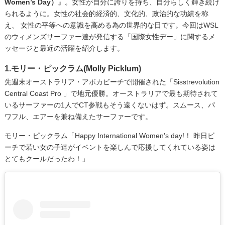
Women’s Day）
』。女性が自分に誇りを持ち、自分らしく輝き続け
られるように。女性の社会的経済的、文化的、政治的な功績を称
え、 女性の平等への意識を高める為の世界的な日です。今回はWSL
のウィメンズサーファー達が発信する「国際女性デー」に関するメ
ッセージと最近の活躍を紹介します。
1.モリー・ピックラム(Molly Picklum)
先週末オーストラリア・アボカビーチで開催された「Sisstrevolution
Central Coast Pro 」で地元優勝。オーストラリアで最も期待されて
いるサーファーの1人でCT参戦もそう遠くないはず。スムース、パ
ワフル、エアーを兼ね備えたサーファーです。
モリー・ピックラム「Happy International Women’s day!！ 昨日ビ
ーチで若い女の子達がイベントを楽しんで応援してくれている姿は
とてもクールだったわ！」