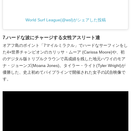
World Surf League(@wsl)がシェアした投稿
7.ハードな波にチャージする女性アスリート達
オアフ島のポイント「7マイルミラクル」でハードなサーフィンをし
た4×世界チャンピオンのカリッサ・ムーア (Carissa Moore)や、初
のデジタル版トリプルクラウンで高成績を残した地元ハワイのモア
ナ・ジョーンズ(Moana Jones)。タイラー・ライト(Tyler Wright)が
優勝した、史上初めてパイプラインで開催された女子の試合映像で
す。