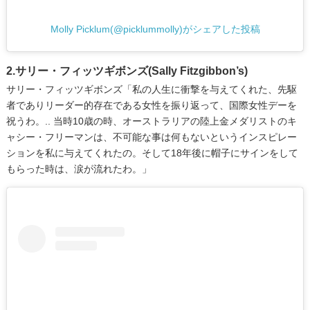
Molly Picklum(@picklummolly)がシェアした投稿
2.サリー・フィッツギボンズ(Sally Fitzgibbon’s)
サリー・フィッツギボンズ「私の人生に衝撃を与えてくれた、先駆
者でありリーダー的存在である女性を振り返って、国際女性デーを
祝うわ。.. 当時10歳の時、オーストラリアの陸上金メダリストのキ
ャシー・フリーマンは、不可能な事は何もないというインスピレー
ションを私に与えてくれたの。そして18年後に帽子にサインをして
もらった時は、涙が流れたわ。」