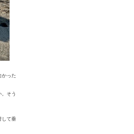
向かった
い。そう
対して垂