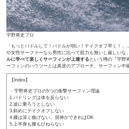
宇野将史プロ
「もっとパドルして！パドルが弱い！テイクオフ早く！」
や女性サーファーなら男性に比べて筋力も無いし厳しいな
ルに学べて楽しくサーフィンが上達する
という噂の『宇野
ーフィンのハウツーとは真逆のアプローチ。サーフィン中
【Index】
・宇野将史プロの5つの衝撃サーフィン理論
1.パドリングは体を反らない
2.波に乗ろうとしない
3.斜めにテイクオフしない
4.膝は深く曲げない。屈伸ができればOK
5.上半身も腰もひねらない