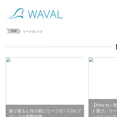
TOP
リーフブレイク
【How to
振り返ると目の前にリーフが！CJホブ
ト選び』リー
グッドの衝撃映像
ントについて