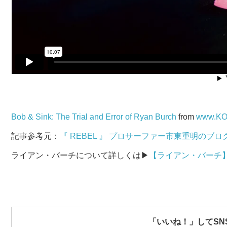
Bob & Sink: The Trial and Error of Ryan Burch
from
www.KO
記事参考元：
『 REBEL 』 プロサーファー市東重明のブロ
ライアン・バーチについて詳しくは▶︎
【ライアン・バーチ】
「いいね！」してSN