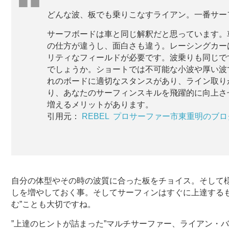
どんな波、板でも乗りこなすライアン。一番サー
サーフボードは車と同じ解釈だと思っています。
の仕方が違うし、面白さも違う。レーシングカー
リティなフィールドが必要です。波乗りも同じで
でしょうか。ショートでは不可能な小波や厚い波
れのボードに適切なスタンスがあり、ライン取り
り、あなたのサーフィンスキルを飛躍的に向上さ
増えるメリットがあります。
引用元：
REBEL プロサーファー市東重明のブロ
自分の体型やその時の波質に合った板をチョイス。そして様
しを増やしておく事。そしてサーフィンはすぐに上達する
む”ことも大切ですね。
”上達のヒントが詰まった”マルチサーファー、ライアン・