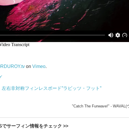
RDUROY.tv
on
Vimeo
.
グ
左右非対称フィンレスボード”ラビッツ・フット”
"Catch The Funwave!" - WAV
Sでサーフィン情報をチェック >>