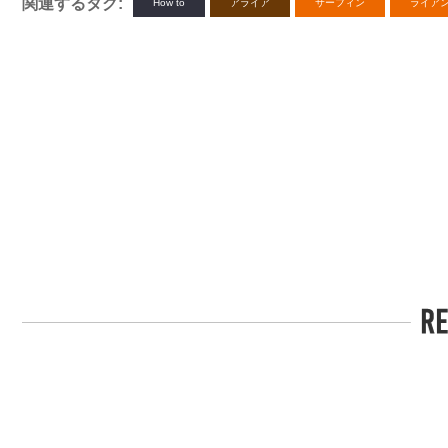
関連するタグ:
How to
アライア
サーフィン
ライア