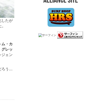
ALLIANCE SITE
化したが
た。
トム・カ
、
グレッ
レジェン
だろう…