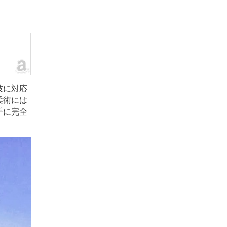
波に対応
柔術には
手に完全