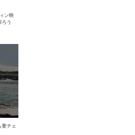
フィン映
探ろう
も要チェ