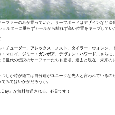
サーファーのみが乗っていた。サーフボードはデザインなど進
ショルダーに乗らずカールから離れず高い位置をキープしてい
演
ル・チューダー
、
アレックス・ノスト
、
タイラー・ウォレン
、
ス・マロイ
、
ジミー・ガンボア
、
デヴォン・ハワード
…さらに
た旧世代の伝説のサーファーたちも登場。過去と現在…未来の
いつしか時が経てば自分達がユニークな先人と言われているの
ってみてはいかがだろうか。
ornia Day』が無料放送される。必見です！