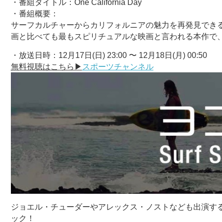
・番組タイトル：One California Day
・番組概要：
サーフカルチャーからカリフォルニアの魅力を再発見できるドキュメ
画と比べても最もスピリチュアルな映画と言われる本作で
・放送日時：12月17日(日) 23:00 〜 12月18日(月) 00:50
無料視聴はこちら▶︎
スポーツチャンネル
ジョエル・チューダーやアレックス・ノストなども出演す
ック！