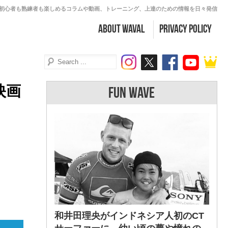
初心者も熟練者も楽しめるコラムや動画、トレーニング、上達のための情報を日々発信
about WAVAL
PRIVACY POLICY
映画
FUN WAVE
和井田理央がインドネシア人初のCT