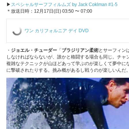
▶︎
スペシャルサーフフィルムズ by Jack Coklman #1-5
＊放送日時：12月17日(日) 03:50 〜 07:00
ワン カリフォルニア デイ DVD
・
ジョエル・チューダー
「
ブラジリアン柔術
とサーフィン
しなければならないが、誰かと格闘する場合も同じ。チャ
複雑なテクニックが山ほどあって学ぶのが楽しくて夢中に
に撃破されたりする。挑み概があるし戦うのが楽しいんだ