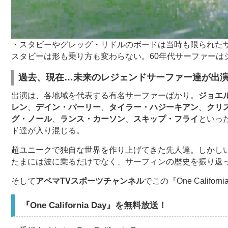
・スタビーやグレッグ・リドルのボードは当時も限られた
スタビーは形も乗り方も変わらない。60年代サーファーは
過去、現在…未来のレジェンドサーファー達が出
出演は、各地域を代表する有名サーファーばかり。
ジョエ
レン
、
デイン・パーリー
、
タイラー・ハジーキアン
、
クリ
グ・ノール
、
ランス・カーソン
、
スキップ・フライ
といっ
ド達が入り混じる。
超ユニークで独自な世界を作り上げてきた先人達。しかし
たまには波に乗るだけでなく、サーフィンの歴史を振り返
そして
アベマTVスポーツチャンネル
でこの『One Calif
『One California Day』を無料放送！