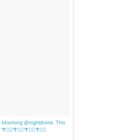
he blooming @nightdivine. This
 🌴✌🏼️🌴✌🏼🌴✌🏼🌴✌🏼