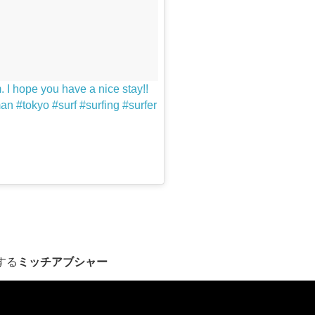
I hope you have a nice stay!!
n #tokyo #surf #surfing #surfer
する
ミッチアブシャー