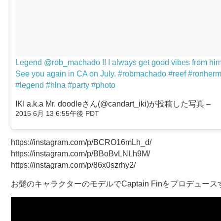
Legend @rob_machado !! I always get good vibes from him. 
See you again in CA on July. #robmachado #reef #ronherma
#legend #hlna #party #photo
IKI a.k.a Mr. doodleさん(@candart_iki)が投稿した写真 –
2015 6月 13 6:55午後 PDT
https://instagram.com/p/BCRO16mLh_d/
https://instagram.com/p/BBoBvLNLh9M/
https://instagram.com/p/86x0szrhy2/
お髭のキャラクターのモデルでCaptain Finをプロデュース