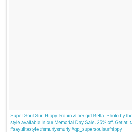
Super Soul Surf Hippy. Robin & her girl Bella. Photo by t
style available in our Memorial Day Sale. 25% off. Get at it.
#sayulitastyle #smurfysmurfy #qp_supersoulsurfhippy