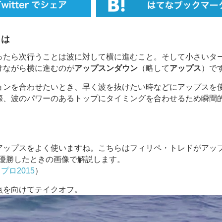
とは
ったら次行うことは波に対して横に進むこと。そして小さいタ
けながら横に進むのが
アップスンダウン
（略して
アップス
）で
ョンを合わせたいとき、早く波を抜けたい時などにアップスを
際、波のパワーのあるトップにタイミングを合わせるため瞬間
アップスをよく使いますね。こちらはフィリペ・トレドがアッ
て優勝したときの画像で解説します。
ロ2015
）
点を向けてテイクオフ。