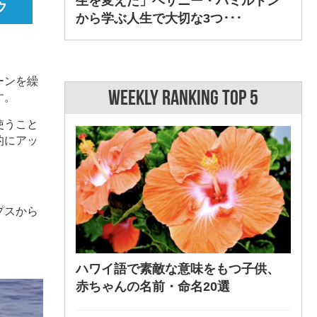
生を変えた」ベサニー・ハミルトン
から学ぶ人生で大切な3つ･･･
ーンを繰
WEEKLY RANKING TOP 5
す。
使うこと
的にアッ
プスから
ハワイ語で素敵な意味をもつ子供、
赤ちゃんの名前・命名20選