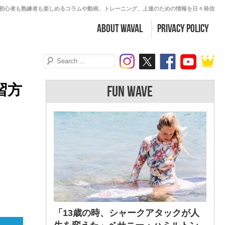
初心者も熟練者も楽しめるコラムや動画、トレーニング、上達のための情報を日々発信
about WAVAL
PRIVACY POLICY
習方
FUN WAVE
「13歳の時、シャークアタックが人