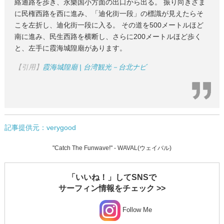
絡通路を歩き、永樂国小方面の出口から出る。 振り向きざま
に民権西路を西に進み、「迪化街一段」の標識が見えたらそ
こを左折し、迪化街一段に入る。 その道を500メートルほど
南に進み、民生西路を横断し、さらに200メートルほど歩く
と、左手に霞海城隍廟があります。
【引用】
霞海城隍廟 | 台湾観光－台北ナビ
記事提供元：verygood
"Catch The Funwave!" - WAVAL(ウェイバル)
「いいね！」してSNSで
サーフィン情報をチェック >>
Follow Me