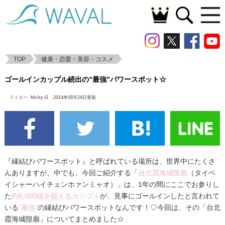
TOP
健康・恋愛・美容・コスメ
ゴールインカップル続出の”最強”パワース
ゴールインカップル続出の”最強”パワースポット☆
ポット☆
ライター:
Micky-G
2014年09月24日更新
『縁結びパワースポット』と呼ばれている場所は、世界中にたくさ
んありますが、中でも、今回ご紹介する「
台北霞海城隍廟
（タイベ
イシャーハイチェンホァンミャオ）」は、1年の間にここでお参りし
た
約6,000組を超えるカップル
が、見事にゴールインしたと言われて
いる
”最強”
の縁結びパワースポットなんです！♡今回は、その「台北
霞海城隍廟」についてまとめました☆