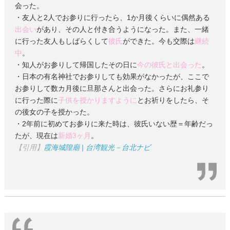
会った。
・友人と2人でお参りに行ったら、1か月後くらいに偶然ある
出会い
があり、その人と付き合うようになった。また、一緒
に行った友人もしばらくして
彼氏
ができた。今も交際は
継続
中
。
・知人がお参りして帰国したその日に
今の彼氏と出会った
。
・日本の有名神社でお参りしても効果がなかったが、ここで
お参りして数カ月後に旦那さんと出会った。さらにお礼参り
に行った際に
子供を授かりますように
とお祈りをしたら、そ
の後女の子を授かった。
・2年前に初めてお参りに来た時は、彼氏いない歴＝年齢だっ
たが、現在は
新婚3ヶ月
。
【引用】
霞海城隍廟 | 台湾観光－台北ナビ