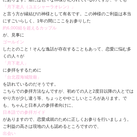
「月下老人（ユエシャーラオレン）」
と言う方が縁結びの神様として有名です。この神様のご利益は本当
にすごいらしく、1年の間にここをお参りした
約6,000組を超えるカップル
が、見事に
ゴールイン
したとのこと！そんな逸話が存在することもあって、恋愛に悩む多
くの人々が
「月下老人」
に参拝をするために
「台北霞海城隍廟」
を訪れているのだそうです。
こちらでの参拝方法なんですが、初めての人と2度目以降の人とでは
やり方が少し違う等、ちょっとややこしいところがあります。で
も、ちゃんと日本人の参拝者向けに、
日本語での参拝ガイド
がありますので、恋愛成就のために正しくお参りを行いましょう。
ご利益の高さは現地の人も認めるところですので、
出会い