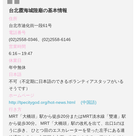
台北霞海城隍廟の基本情報
住所
台北市迪化街一段61号
電話番号
(02)2558-0346、(02)2558-6146
営業時間
6:16～19:47
休業日
年中無休
日本語
不可（不定期に日本語のできるボランティアスタッフがいる
そうです）
ホームページ
http://tpecitygod.org/hot-news.html (中国語)
行き方
MRT「大橋頭」駅から徒歩20分またはMRT淡水線「雙連」駅
から徒歩30分。 MRT「大橋頭」駅の改札を出て、出口1のほ
うに歩き、 ひとつ目のエスカレーターを登った左手にある連