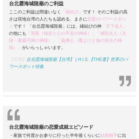
台北霞海城隍廟のご利益
ここのご利益は間違いなく
「縁結び」
です！ そのご利益の高
さは現地台湾の人たちも認める、まさに
恋愛のパワースポッ
ト
です！ 「台北霞海城隍廟」には、縁結びの神
「月下老人」
の他にも
「菩薩（知恵と心の平安の神様）」
「城隍夫人（夫
婦・家庭円満の神様）」
「義勇公（魔よけと旅の安全の神
様）」
がいらっしゃいます。
【引用】
台北霞海城隍廟【台湾】 | H.I.S.【THE運】世界のパ
ワースポット特集
台北霞海城隍廟の恋愛成就エピソード
・家族で何度かお参りに行った半年後くらいに
結婚相手
に出