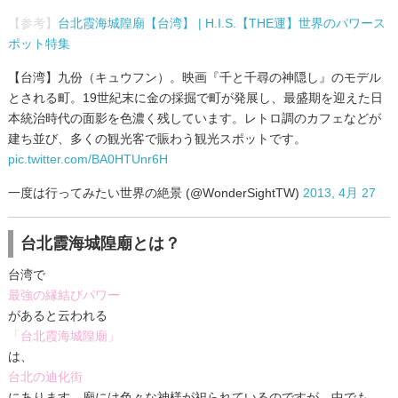
【参考】
台北霞海城隍廟【台湾】 | H.I.S.【THE運】世界のパワース
ポット特集
【台湾】九份（キュウフン）。映画『千と千尋の神隠し』のモデル
とされる町。19世紀末に金の採掘で町が発展し、最盛期を迎えた日
本統治時代の面影を色濃く残しています。レトロ調のカフェなどが
建ち並び、多くの観光客で賑わう観光スポットです。
pic.twitter.com/BA0HTUnr6H
一度は行ってみたい世界の絶景 (@WonderSightTW)
2013, 4月 27
台北霞海城隍廟とは？
台湾で
最強の縁結びパワー
があると云われる
「台北霞海城隍廟」
は、
台北の迪化街
にあります。廟には色々な神様が祀られているのですが、中でも