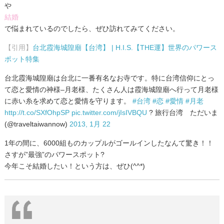
や
結婚
で悩まれているのでしたら、ぜひ訪れてみてください。
【引用】
台北霞海城隍廟【台湾】 | H.I.S.【THE運】世界のパワース
ポット特集
台北霞海城隍廟は台北に一番有名なお寺です。特に台湾信仰にとっ
て恋と愛情の神様–月老様、たくさん人は霞海城隍廟へ行って月老様
に赤い糸を求めて恋と愛情を守ります。
#台湾
#恋
#愛情
#月老
http://t.co/SXfOhpSP
pic.twitter.com/jIsIVBQU
? 旅行台湾 ただいま
(@traveltaiwannow)
2013, 1月 22
1年の間に、6000組ものカップルがゴールインしたなんて驚き！！
さすが”最強”のパワースポット?
今年こそ結婚したい！という方は、ぜひ(^^*)