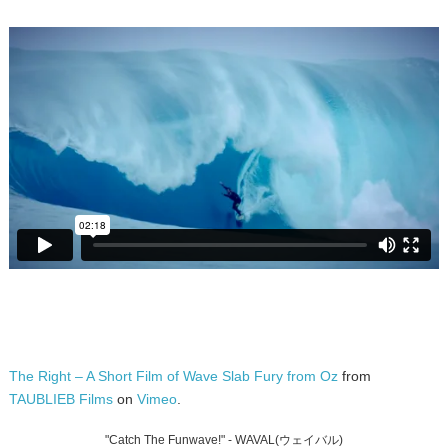
The Right – A Short Film of Wave Slab Fury from Oz
from
TAUBLIEB Films
on
Vimeo
.
"Catch The Funwave!" - WAVAL(ウェイバル)