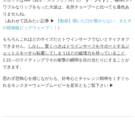
スポットはWA（西オーストラリア州）の
「ザ・ライト」
。極厚のパ
ワフルなリップをもった大波は、名所チョープーと比べても遜色あ
りませんね。
（あわせて読みたい記事 ▶
【動画】開いた口が塞がらない、タヒチ
の怪物級ビッグウェーブ！！
）
もちろんこれほどのサイズだとトウインサーフでないとテイクオフ
できません。
しかし、驚くべきはトウインサーフをサポートするジ
ェットスキーすら転覆してしまうほどの破壊力を持っていること
。
1:22～のライディングでその衝撃の瞬間を目の当たりにすることが
できます。
思わず恐怖心を感じながらも、好奇心とチャレンジ精神をくすぐら
れるモンスターウェーブムービーを是非ともご覧下さい ▶