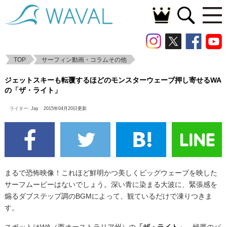
TOP
サーフィン動画・コラムその他
ジェットスキーも転覆するほどのモンスタ
ジェットスキーも転覆するほどのモンスターウェーブ押し寄せるWA
ーウェーブ押し寄せるWAの「ザ・ライト」
の「ザ・ライト」
ライター:
Jay
2015年04月20日更新
まるで恐怖映像！これほど鮮明かつ美しくビッグウェーブを映した
サーフムービーはないでしょう。深い青に染まる大波に、緊張感を
煽るダブステップ調のBGMによって、観ているだけで凍りつきま
す。