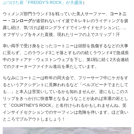
ぶつけた岩「FREDDY’S ROCK」が大盛況
）
ウィメンズ部門ラウンド3を戦っていた美人サーファー、
コートニ
ー・コンローグ
が途切れないイイ波でキレキレのライディングを披
露し続け、気づけば超ロングライドでインサイドセクションに…。
オフザリップをキメた直後、現れたリーフの上でスリップ！汗
幸い両手で受け身をとったコートニーは頭部を負傷するなどの大事
に至らず、このラウンド3こそ落とすものの続くラウンド4で急成長
中のタティアナ・ウェストンウェブを下し、第1戦に続く2大会連続
でのクオーターファイナル進出を果たしています。
ちなみにコートニーは昨年の同大会で、フリーサーフ中にケガをす
るというアクシデントに見舞われるなど「ベルズビーチでまたして
も…」と本人は苦笑いしているかも知れませんが、逆にもしこのス
リップをきっかけに快進撃となるようなことがあれば幸運の岩とし
て「COURTNEY’S ROCK」と名付けられるかもしれませんね。笑
インサイドセクションでのサーフィンは危険を伴います。ほど良い
ところでプルアウトしましょう！