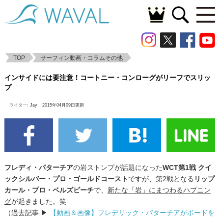
TOP
サーフィン動画・コラムその他
インサイドには要注意！コートニー・コン
インサイドには要注意！コートニー・コンローグがリーフでスリッ
ローグがリーフでスリップ
プ
ライター:
Jay
2015年04月09日更新
フレディ・パターチア
の岩ストンプが話題になった
WCT第1戦 クイ
ックシルバー・プロ・ゴールドコースト
ですが、第2戦となる
リップ
カール・プロ・ベルズビーチ
で、
新たな「岩」にまつわるハプニン
グ
が起きました。笑
（過去記事 ▶
【動画＆画像】フレデリック・パターチアがボードを