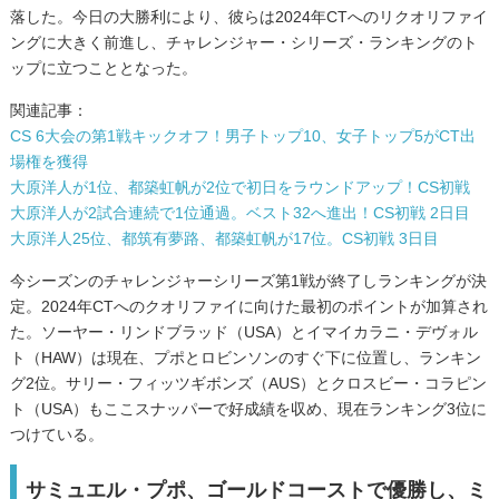
落した。今日の大勝利により、彼らは2024年CTへのリクオリファイ
ングに大きく前進し、チャレンジャー・シリーズ・ランキングのト
ップに立つこととなった。
関連記事：
CS 6大会の第1戦キックオフ！男子トップ10、女子トップ5がCT出
場権を獲得
大原洋人が1位、都築虹帆が2位で初日をラウンドアップ！CS初戦
大原洋人が2試合連続で1位通過。ベスト32へ進出！CS初戦 2日目
大原洋人25位、都筑有夢路、都築虹帆が17位。CS初戦 3日目
今シーズンのチャレンジャーシリーズ第1戦が終了しランキングが決
定。2024年CTへのクオリファイに向けた最初のポイントが加算され
た。ソーヤー・リンドブラッド（USA）とイマイカラニ・デヴォル
ト（HAW）は現在、プポとロビンソンのすぐ下に位置し、ランキン
グ2位。サリー・フィッツギボンズ（AUS）とクロスビー・コラピン
ト（USA）もここスナッパーで好成績を収め、現在ランキング3位に
つけている。
サミュエル・プポ、ゴールドコーストで優勝し、ミ