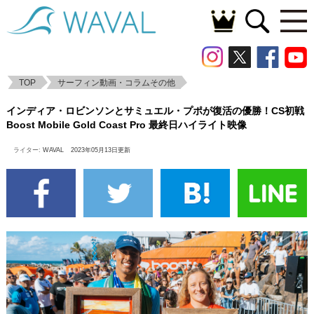
TOP
サーフィン動画・コラムその他
インディア・ロビンソンとサミュエル・プ
インディア・ロビンソンとサミュエル・プポが復活の優勝！CS初戦
ポが復活の優勝！CS初戦 Boost Mobile
Boost Mobile Gold Coast Pro 最終日ハイライト映像
Gold Coast Pro 最終日ハイライト映像
ライター:
WAVAL
2023年05月13日更新