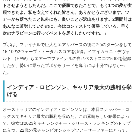
トさせようとしたんだ。ここで優勝できたことで、もう1つの夢が実
現できたよ。私を支えてくれた皆さん、ありがとうございます。ツ
アーから落ちたこと以外にも、良いことが沢山あります。2週間前は
あんなに苦労していたのに、今はコンテストで優勝している。早く
次のナラビーンに行ってベストを尽くしたいですね。」
プポは、ファイナルで巨大なエアリバースの後に2つのターンをして
15.10の2ウェーブ・トータルスコアを獲得。イマイカラニ・デヴォ
ルト （HAW）もエアーでファイナルの自己ベストスコア5.83を記録
したが、勢いに乗ったプポからリードを奪うには十分ではなかっ
た。
インディア・ロビンソン、キャリア最大の勝利を挙
げる
オーストラリアのインディア・ロビンソンは、本日スナッパー・ロ
ックスでキャリア最大の勝利を収めた。この素晴らしい結果によっ
て、彼女は2023年チャレンジャー・シリーズ・ランキングのトップ
に立つ。22歳の元チャンピオンシップツアーサーファーにとって、