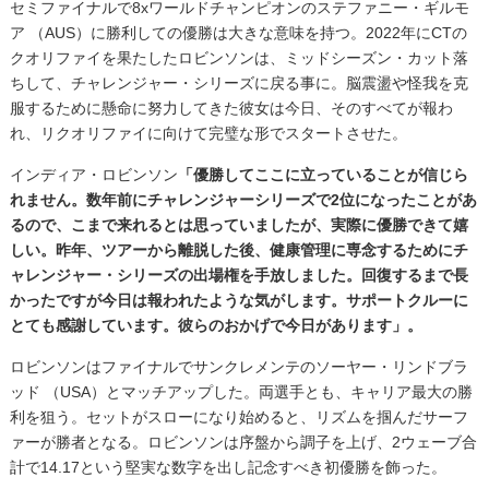
セミファイナルで8xワールドチャンピオンのステファニー・ギルモ
ア （AUS）に勝利しての優勝は大きな意味を持つ。2022年にCTの
クオリファイを果たしたロビンソンは、ミッドシーズン・カット落
ちして、チャレンジャー・シリーズに戻る事に。脳震盪や怪我を克
服するために懸命に努力してきた彼女は今日、そのすべてが報わ
れ、リクオリファイに向けて完璧な形でスタートさせた。
インディア・ロビンソン
「優勝してここに立っていることが信じら
れません。数年前にチャレンジャーシリーズで2位になったことがあ
るので、こまで来れるとは思っていましたが、実際に優勝できて嬉
しい。昨年、ツアーから離脱した後、健康管理に専念するためにチ
ャレンジャー・シリーズの出場権を手放しました。回復するまで長
かったですが今日は報われたような気がします。サポートクルーに
とても感謝しています。彼らのおかげで今日があります」。
ロビンソンはファイナルでサンクレメンテのソーヤー・リンドブラ
ッド （USA）とマッチアップした。両選手とも、キャリア最大の勝
利を狙う。セットがスローになり始めると、リズムを掴んだサーフ
ァーが勝者となる。ロビンソンは序盤から調子を上げ、2ウェーブ合
計で14.17という堅実な数字を出し記念すべき初優勝を飾った。