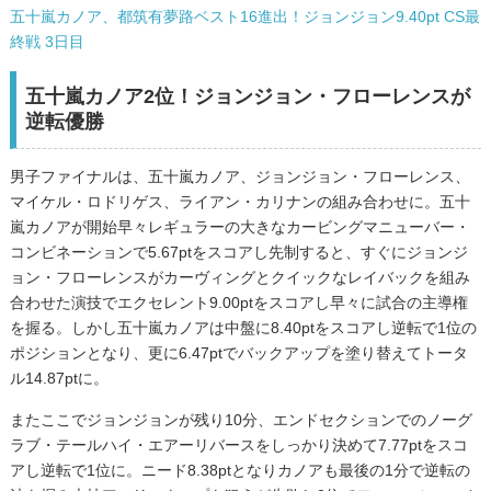
五十嵐カノア、都筑有夢路ベスト16進出！ジョンジョン9.40pt CS最
終戦 3日目
五十嵐カノア2位！ジョンジョン・フローレンスが
逆転優勝
男子ファイナルは、五十嵐カノア、ジョンジョン・フローレンス、
マイケル・ロドリゲス、ライアン・カリナンの組み合わせに。五十
嵐カノアが開始早々レギュラーの大きなカービングマニューバー・
コンビネーションで5.67ptをスコアし先制すると、すぐにジョンジ
ョン・フローレンスがカーヴィングとクイックなレイバックを組み
合わせた演技でエクセレント9.00ptをスコアし早々に試合の主導権
を握る。しかし五十嵐カノアは中盤に8.40ptをスコアし逆転で1位の
ポジションとなり、更に6.47ptでバックアップを塗り替えてトータ
ル14.87ptに。
またここでジョンジョンが残り10分、エンドセクションでのノーグ
ラブ・テールハイ・エアーリバースをしっかり決めて7.77ptをスコ
アし逆転で1位に。ニード8.38ptとなりカノアも最後の1分で逆転の