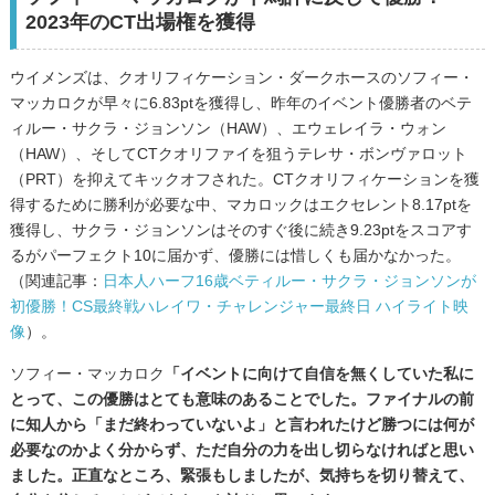
2023年のCT出場権を獲得
ウイメンズは、クオリフィケーション・ダークホースのソフィー・
マッカロクが早々に6.83ptを獲得し、昨年のイベント優勝者のベテ
ィルー・サクラ・ジョンソン（HAW）、エウェレイラ・ウォン
（HAW）、そしてCTクオリファイを狙うテレサ・ボンヴァロット
（PRT）を抑えてキックオフされた。CTクオリフィケーションを獲
得するために勝利が必要な中、マカロックはエクセレント8.17ptを
獲得し、サクラ・ジョンソンはそのすぐ後に続き9.23ptをスコアす
るがパーフェクト10に届かず、優勝には惜しくも届かなかった。
（関連記事：
日本人ハーフ16歳ベティルー・サクラ・ジョンソンが
初優勝！CS最終戦ハレイワ・チャレンジャー最終日 ハイライト映
像
）。
ソフィー・マッカロク
「イベントに向けて自信を無くしていた私に
とって、この優勝はとても意味のあることでした。ファイナルの前
に知人から「まだ終わっていないよ」と言われたけど勝つには何が
必要なのかよく分からず、ただ自分の力を出し切らなければと思い
ました。正直なところ、緊張もしましたが、気持ちを切り替えて、