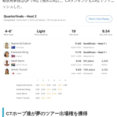
都筑有夢路はQFで4位で敗れ13位に。CSランキングも13位でフィニ
ッシュした。
CTホープ達が夢のツアー出場権を獲得