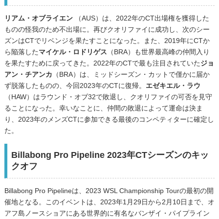
リアム・オブライエン
（AUS）は、2022年のCT出場権を獲得した
ものの怪我のため不出場に。再びクオリファイに成功し、次のシー
ズンはCTでリベンジを果たすことになった。また、2019年にCTか
ら陥落した
マイケル・ロドリゲス
（BRA）も世界最高峰の仲間入り
を果たすために戻ってきた。2022年のCTで最も注目されていた
ジョ
アン・チアンカ
（BRA）は、ミッドシーズン・カットで僅かに届か
ず脱落したものの、今回2023年のCTに復帰。
エゼキエル・ラウ
（HAW）はラウンド・オブ32で敗退し、クオリファイの可否を見守
ることになった。幸いなことに、仲間の敗退によって運命は決ま
り、2023年のメンズCTに参加できる最後のコンペティターに確定し
た。
Billabong Pro Pipeline 2023年CTシーズンのキッ
クオフ
Billabong Pro Pipelineは、2023 WSL Championship Tourの最初の開
催地となる。このイベントは、2023年1月29日から2月10日まで、オ
アフ島ノースショアにある世界的に有名なバンザイ・パイプライン