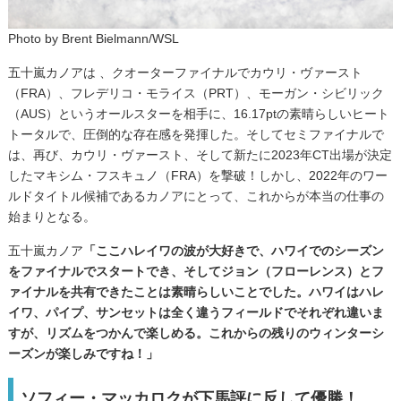
Photo by Brent Bielmann/WSL
五十嵐カノアは 、クオーターファイナルでカウリ・ヴァースト
（FRA）、フレデリコ・モライス（PRT）、モーガン・シビリック
（AUS）というオールスターを相手に、16.17ptの素晴らしいヒート
トータルで、圧倒的な存在感を発揮した。そしてセミファイナルで
は、再び、カウリ・ヴァースト、そして新たに2023年CT出場が決定
したマキシム・フスキュノ（FRA）を撃破！しかし、2022年のワー
ルドタイトル候補であるカノアにとって、これからが本当の仕事の
始まりとなる。
五十嵐カノア
「ここハレイワの波が大好きで、ハワイでのシーズン
をファイナルでスタートでき、そしてジョン（フローレンス）とフ
ァイナルを共有できたことは素晴らしいことでした。ハワイはハレ
イワ、パイプ、サンセットは全く違うフィールドでそれぞれ違いま
すが、リズムをつかんで楽しめる。これからの残りのウィンターシ
ーズンが楽しみですね！」
ソフィー・マッカロクが下馬評に反して優勝！