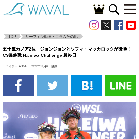
TOP
サーフィン動画・コラムその他
五十嵐カノア2位！ジョンジョンとソフィ・
五十嵐カノア2位！ジョンジョンとソフィ・マッカロックが優勝！
マッカロックが優勝！CS最終戦 Haleiwa
CS最終戦 Haleiwa Challenge 最終日
Challenge 最終日
ライター:
WAVAL
2022年12月03日更新