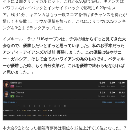
イドに２回クリティカルヒット、これが6.90ptで逆転。キアンカは
パワフルなレイバックとインサイドハックで応戦し6.23ptをスコ
ア。残り1分、キアンカはもう一度スコアを伸ばすチャンスを得たが
惜しくも失敗し、ラウが優勝を飾った。これによりラウはCSランキ
ングを3位までランクアップした。
イズキール・ラウ
「USオープンは、子供の頃からずっと見てきた大
会なので、優勝したいとずっと思っていました。私のお手本だった
アンディ・アイアンズが以前 優勝しました。この優勝は彼やサニ
ー・ガルシア、そして全てのハワイアンの為のものです。ベティル
ーが優勝した時、もう自分次第だ、これを優勝で終わらせなければ
と思いました。」
本大会5位となった都筑有夢路は順位を12位上げて16位となった。7