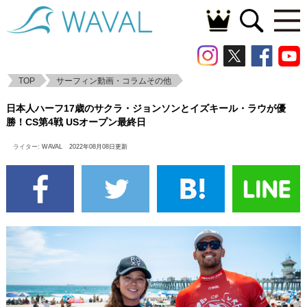
TOP
サーフィン動画・コラムその他
日本人ハーフ17歳のサクラ・ジョンソンと
日本人ハーフ17歳のサクラ・ジョンソンとイズキール・ラウが優
イズキール・ラウが優勝！CS第4戦 USオー
勝！CS第4戦 USオープン最終日
プン最終日
ライター:
WAVAL
2022年08月08日更新