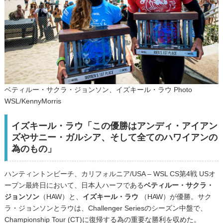
ベティルー・サクラ・ジョンソン、イズキール・ラウ Photo
WSL/KennyMorris
イズキール・ラウ「この優勝はアンディ・アイアン
ズやサニー・ガルシア、そして全てのハワイアンの
為のもの」
ハンティントンビーチ、カリフォルニア/USA – WSL CS第4戦 USオ
ープン最終日において、日本人ハーフである
ベティルー・サクラ・
ジョンソン
（HAW）と、
イズキール・ラウ
（HAW）が優勝。サク
ラ・ジョンソンとラウは、Challenger Seriesのシーズン中盤で、
Championship Tour (CT)に復帰する為の重要な勝利を収めた。