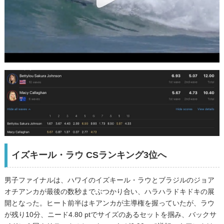
イズキール・ラウ CSランキング3位へ
男子ファイナルは、ハワイのイズキール・ラウとブラジルのジョア
オチアンカが最後の数秒までぶつかり合い、ハラハラドキドキの展
開となった。ヒート前半はキアンカが主導権を握っていたが、ラウ
が残り10分、ニード4.80 ptでサイズのあるセットを掴み、バックサ