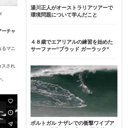
湯川正人がオーストラリアツアーで
r
環境問題について学んだこと
アーチャ
４８歳でエアリアルの練習を始めた
れるマニ
サーファー”ブラッド ガーラック”
カスされ
い。
ポルトガル ナザレでの衝撃ワイプア