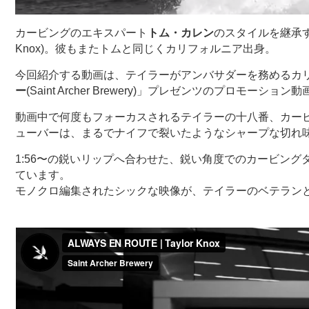
カービングのエキスパート
トム・カレン
のスタイルを継承
Knox)。彼もまたトムと同じくカリフォルニア出身。
今回紹介する動画は、テイラーがアンバサダーを務めるカ
ー
(Saint Archer Brewery)」プレゼンツのプロモーション動画『Tay
動画中で何度もフォーカスされるテイラーの十八番、カー
ューバーは、まるでナイフで裂いたようなシャープな切れ
1:56〜の鋭いリップへ合わせた、鋭い角度でのカービン
ています。
モノクロ編集されたシックな映像が、テイラーのベテラン