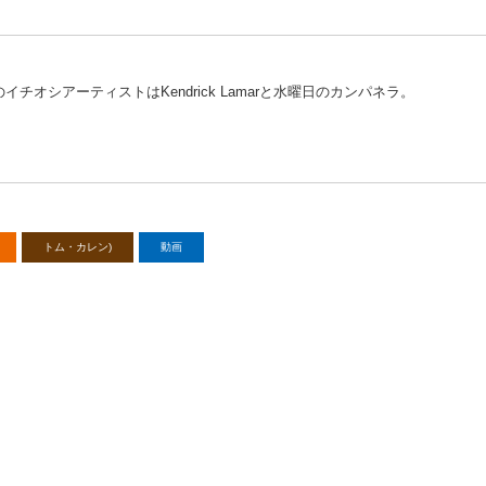
チオシアーティストはKendrick Lamarと水曜日のカンパネラ。
トム・カレン)
動画