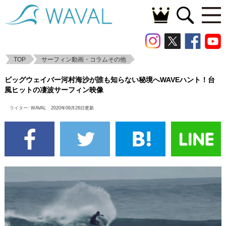
TOP
サーフィン動画・コラムその他
ビッグウェイバー河村海沙が誰も知らない
ビッグウェイバー河村海沙が誰も知らない秘境へWAVEハント！台
秘境へWAVEハント！台風ヒットの凄波サ
風ヒットの凄波サーフィン映像
ーフィン映像
ライター:
WAVAL
2020年09月26日更新