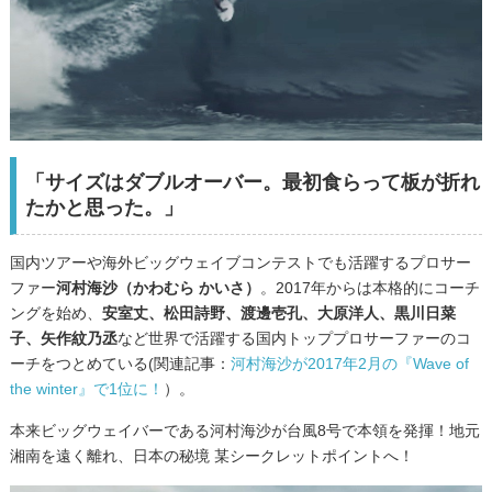
「サイズはダブルオーバー。最初食らって板が折れ
たかと思った。」
国内ツアーや海外ビッグウェイブコンテストでも活躍するプロサー
ファー
河村海沙（かわむら かいさ）
。2017年からは本格的にコーチ
ングを始め、
安室丈、松田詩野、渡邊壱孔、大原洋人、黒川日菜
子、矢作紋乃丞
など世界で活躍する国内トッププロサーファーのコ
ーチをつとめている(関連記事：
河村海沙が2017年2月の『Wave of
the winter』で1位に！
）。
本来ビッグウェイバーである河村海沙が台風8号で本領を発揮！地元
湘南を遠く離れ、日本の秘境 某シークレットポイントへ！