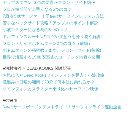
アップスダウン ３つの要素〜フロントサイド編〜
プロが短期間で上手くなる5つのコツ
7歳 & 9歳サーファー！子供のサーフィンレッスン方法
苦手なバックサイド攻略！アップスのポイント解説
小波マスターになる為の3つのコツ
ドルフィンスルー4つのコツや注意点を分り易く解説
フロントサイドボトムターン2つのコツ（前編）
ボトムターンの秘密教えます。フロントサイド(後編)
世界で活躍する19歳 安室丈のコーチング内容を公開
●河村海沙 × DEAD KOOKS 関連記事
お気に入りDead Kooksツインフィンを購入！小波攻略
激混みの日曜の湘南で20分で何本波に乗れるか？
ツインフィンとスラスター乗り比べサーフィン映像
●others
6本のサーフボードをテストライド！サーフィンライフ連動企画