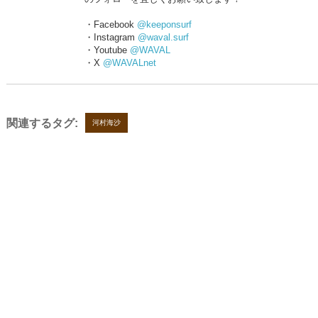
・Facebook
@keeponsurf
・Instagram
@waval.surf
・Youtube
@WAVAL
・X
@WAVALnet
関連するタグ:
河村海沙