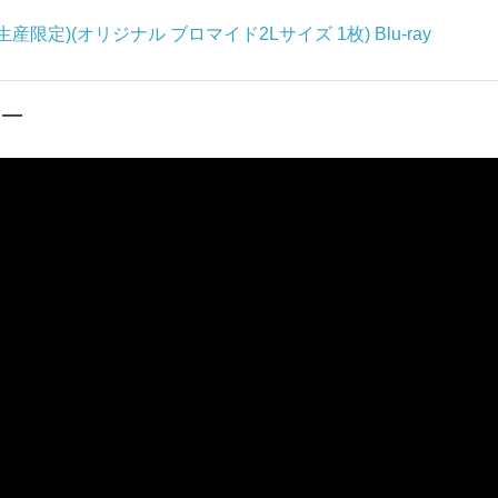
産限定)(オリジナル ブロマイド2Lサイズ 1枚) Blu-ray
ラ―