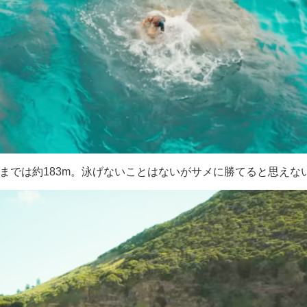
までは約183m。泳げないことはないがサメに勝てると思えな