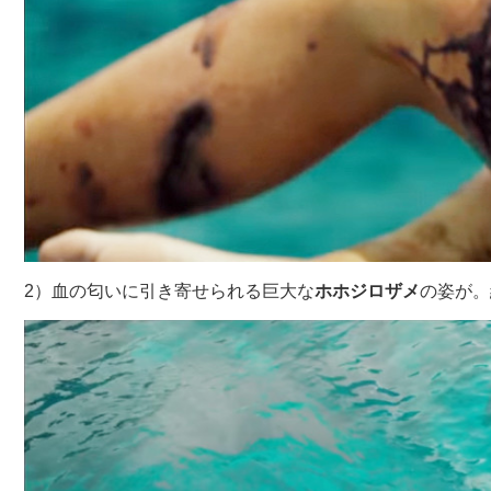
2）血の匂いに引き寄せられる巨大な
ホホジロザメ
の姿が。