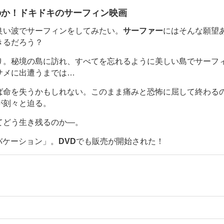
のか！ドキドキのサーフィン映画
良い波でサーフィンをしてみたい。
サーファー
にはそんな願望
きるだろう？
り。秘境の島に訪れ、すべてを忘れるように美しい島でサーフ
サメに出遭うまでは…
ば命を失うかもしれない。このまま痛みと恐怖に屈して終わる
が刻々と迫る。
てどう生き残るのか―。
バケーション」。
DVD
でも販売が開始された！