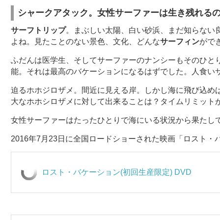
シャークアタック。女性サーファーは生き残れる
サーフトリップ
。まぶしい太陽、白い砂浜、まだ知らない
よね。見たことのない景色、文化、どんな
サーフィン
がで
ふだんは医学生、そしてサーファーのナンシーもそのひと
能。それは最高のバケーションになるはずでした。人食い
迫るホホジロザメ。間近に見える岸。しかし海に飛び込め
大なホホシロザメに対して出来ることは？タイムリミット
女性サーファーはたったひとりで海にいる状況から果たし
2016年7月23日に全国ロードショーされた映画「ロスト・
ロスト・バケーション(初回生産限定) DVD