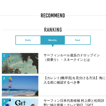
Daily
Weekly
Total
サーフィンルール違反のドロップイン
（前乗り）・スネークインとは
【カレント(離岸流)を見分ける方法】海に
入る前に確認するべき事
サーフィン日本代表候補 村上舜と松田詩
野に独占密着！テレビ朝日『GET