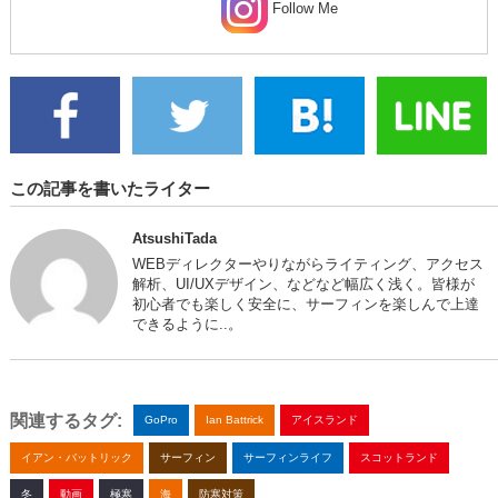
Follow Me
この記事を書いたライター
AtsushiTada
WEBディレクターやりながらライティング、アクセス
解析、UI/UXデザイン、などなど幅広く浅く。皆様が
初心者でも楽しく安全に、サーフィンを楽しんで上達
できるように..。
関連するタグ:
GoPro
Ian Battrick
アイスランド
イアン・バットリック
サーフィン
サーフィンライフ
スコットランド
冬
動画
極寒
海
防寒対策