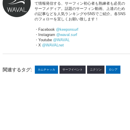
て情報発信する、サーフィン初心者も熟練者も必見の
サーフメディア。話題のサーフィン動画、上達のため
の記事などを人気ランキングやSNSでご紹介。各SNS
のフォローを宜しくお願い致します！
・Facebook
@keeponsurf
・Instagram
@waval.surf
・Youtube
@WAVAL
・X
@WAVALnet
関連するタグ:
カムチャッカ
サーフイベント
ニクソン
ロシア