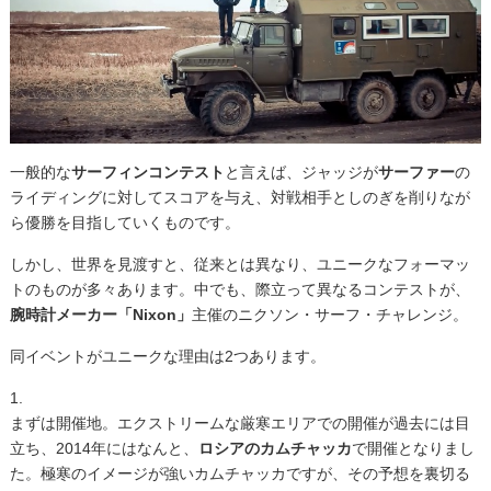
一般的な
サーフィンコンテスト
と言えば、ジャッジが
サーファー
の
ライディングに対してスコアを与え、対戦相手としのぎを削りなが
ら優勝を目指していくものです。
しかし、世界を見渡すと、従来とは異なり、ユニークなフォーマッ
トのものが多々あります。中でも、際立って異なるコンテストが、
腕時計メーカー「Nixon」
主催のニクソン・サーフ・チャレンジ。
同イベントがユニークな理由は2つあります。
1.
まずは開催地。エクストリームな厳寒エリアでの開催が過去には目
立ち、2014年にはなんと、
ロシアのカムチャッカ
で開催となりまし
た。極寒のイメージが強いカムチャッカですが、その予想を裏切る