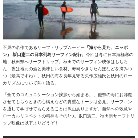
不屈の名作であるサーフトリップムービー
『海から見た、ニッポ
ン』 坂口憲二の日本列島サーフィン紀行
。今回は冬に日本海極寒の
地、秋田県へサーフトリップ。秋田でのサーフィン映像はもちろ
ん、夜は地元の酒と美味しい食材、寿司やきりたんぽなどを摘みつ
つ（最高ですね）、秋田の海を長年見守る矢作広雄氏と秋田のロー
カリズムについて熱く語る。
「全てのコミュニケーション挨拶から始まる。」他県の海にお邪魔
させてもらうときの心構えなどの貴重なトークは必見。サーフィン
を通して学ばせてもらえることは沢山ありますが、自然への敬意や
ローカルリスペクトの精神もその1つ。坂口憲二、秋田県サーフトリ
ップ映像は以下よりどうぞ！