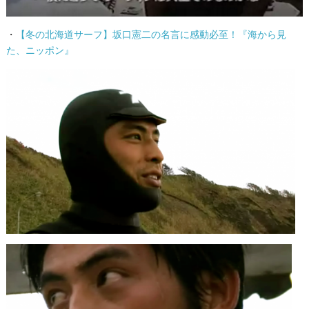
・
【冬の北海道サーフ】坂口憲二の名言に感動必至！『海から見
た、ニッポン』