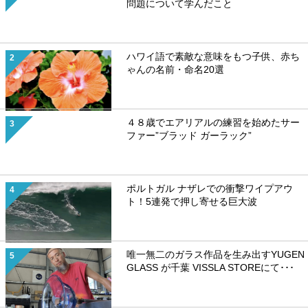
問題について学んだこと
ハワイ語で素敵な意味をもつ子供、赤ち
ゃんの名前・命名20選
４８歳でエアリアルの練習を始めたサー
ファー”ブラッド ガーラック”
ポルトガル ナザレでの衝撃ワイプアウ
ト！5連発で押し寄せる巨大波
唯一無二のガラス作品を生み出すYUGEN
GLASS が千葉 VISSLA STOREにて･･･