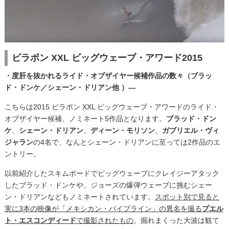
ビラボン XXL ビッグウェーブ・アワード2015
・度肝を抜かれるライド・オブザイヤー候補作品の数々（ブラッ
ド・ドンケ／シェーン・ドリアン他 ）—
こちらは2015 ビラボン XXL ビッグウェーブ・アワードのライド・
オブザイヤー候補、ノミネート5作品となります。
ブラッド・ドン
ケ
、
シェーン・ドリアン
、
ディーン・モリソン
、
ガブリエル・ヴィ
ジャラン
の4名で、なんとシェーン・ドリアンに至っては2作品のエ
ントリー。
以前紹介したスキムボードでビッグウェーブにクレイジーアタック
したブラッド・ドンケや、ジョーズの爆弾ウェーブに挑むシェー
ン・ドリアンなどもノミネートされています。
スポット別で見ると
実に3本の映像が「メキシカン・パイプライン」の異名を撮る
プエル
ト・エスコンディード
で撮影されたもの
。掘れまくった大波は観て