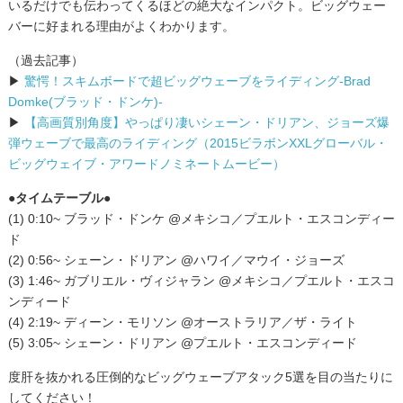
いるだけでも伝わってくるほどの絶大なインパクト。ビッグウェー
バーに好まれる理由がよくわかります。
（過去記事）
▶
驚愕！スキムボードで超ビッグウェーブをライディング-Brad
Domke(ブラッド・ドンケ)-
▶
【高画質別角度】やっぱり凄いシェーン・ドリアン、ジョーズ爆
弾ウェーブで最高のライディング（2015ビラボンXXLグローバル・
ビッグウェイブ・アワードノミネートムービー）
●タイムテーブル●
(1) 0:10~ ブラッド・ドンケ @メキシコ／プエルト・エスコンディー
ド
(2) 0:56~ シェーン・ドリアン @ハワイ／マウイ・ジョーズ
(3) 1:46~ ガブリエル・ヴィジャラン @メキシコ／プエルト・エスコ
ンディード
(4) 2:19~ ディーン・モリソン @オーストラリア／ザ・ライト
(5) 3:05~ シェーン・ドリアン @プエルト・エスコンディード
度肝を抜かれる圧倒的なビッグウェーブアタック5選を目の当たりに
してください！