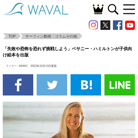
TOP
サーフィン動画・コラムその他
「失敗や恐怖を恐れず挑戦しよう」ベサニ
「失敗や恐怖を恐れず挑戦しよう」ベサニー・ハミルトンが子供向
ー・ハミルトンが子供向け絵本を出版
け絵本を出版
ライター:
AKIKO
2022年10月13日更新