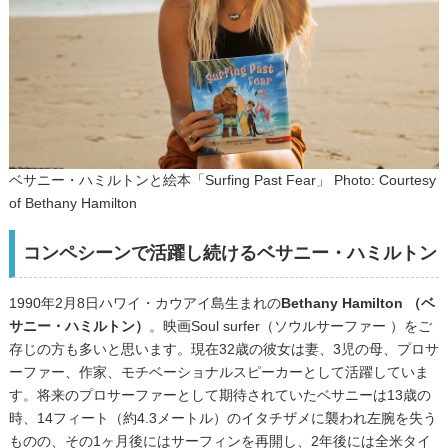
ベサニー・ハミルトンと絵本「Surfing Past Fear」 Photo: Courtesy
of Bethany Hamilton
コンペシーンで活躍し続けるベサニー・ハミルトン
1990年2月8日ハワイ・カウアイ島生まれの
Bethany Hamilton （ベ
サニー・ハミルトン）
。映画Soul surfer（ソウルサーファー ）をご
存じの方も多いと思います。現在32歳の彼女は妻、3児の母、プロサ
ーファー、作家、モチベーショナルスピーカーとして活躍していま
す。将来のプロサーファーとして期待されていたベサニーは13歳の
時、14フィート（約4.3メートル）のイタチザメに襲われ左腕を失う
ものの、その1ヶ月後にはサーフィンを再開し、2年後には全米タイ