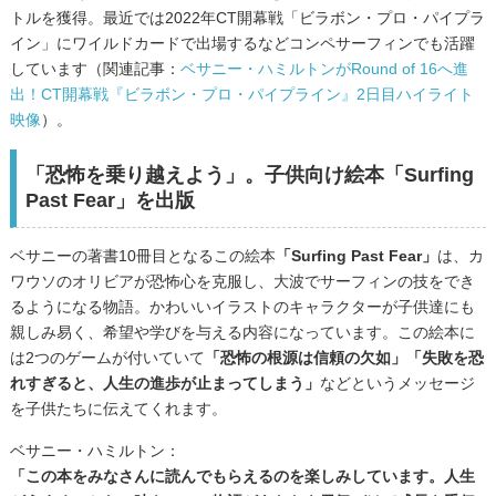
トルを獲得。最近では2022年CT開幕戦「ビラボン・プロ・パイプラ
イン」にワイルドカードで出場するなどコンペサーフィンでも活躍
しています（関連記事：
ベサニー・ハミルトンがRound of 16へ進
出！CT開幕戦『ビラボン・プロ・パイプライン』2日目ハイライト
映像
）。
「恐怖を乗り越えよう」。
子供向け絵本「Surfing
Past Fear」を出版
ベサニーの著書10冊目となるこの絵本
「Surfing Past Fear」
は、カ
ワウソのオリビアが恐怖心を克服し、大波でサーフィンの技をでき
るようになる物語。かわいいイラストのキャラクターが子供達にも
親しみ易く、希望や学びを与える内容になっています。この絵本に
は2つのゲームが付いていて
「恐怖の根源は信頼の欠如」「失敗を恐
れすぎると、人生の進歩が止まってしまう」
などというメッセージ
を子供たちに伝えてくれます。
ベサニー・ハミルトン：
「この本をみなさんに読んでもらえるのを楽しみしています。人生