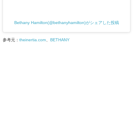
Bethany Hamilton(@bethanyhamilton)がシェアした投稿
参考元：
theinertia.com
、
BETHANY