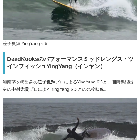
笹子夏輝 YingYang 6’6
DeadKooksのパフォーマンスミッドレングス・ツ
インフィッシュYingYang（インヤン）
湘南茅ヶ崎出身の
笹子夏輝
プロによるYingYang 6’5と、湘南鵠沼出
身の
中村光貴
プロによるYingYang 6’3 との比較映像。