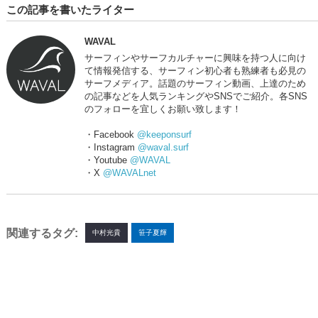
この記事を書いたライター
WAVAL
サーフィンやサーフカルチャーに興味を持つ人に向け
て情報発信する、サーフィン初心者も熟練者も必見の
サーフメディア。話題のサーフィン動画、上達のため
の記事などを人気ランキングやSNSでご紹介。各SNS
のフォローを宜しくお願い致します！
・Facebook
@keeponsurf
・Instagram
@waval.surf
・Youtube
@WAVAL
・X
@WAVALnet
関連するタグ:
中村光貴
笹子夏輝