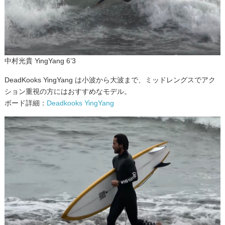
中村光貴 YingYang 6’3
DeadKooks YingYang は小波から大波まで、ミッドレングスでアク
ション重視の方にはおすすめなモデル。
ボード詳細：
Deadkooks YingYang