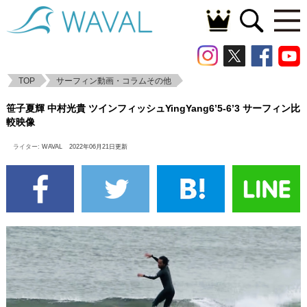
TOP
サーフィン動画・コラムその他
笹子夏輝 中村光貴 ツインフィッシュ
笹子夏輝 中村光貴 ツインフィッシュYingYang6’5-6’3 サーフィン比
YingYang6’5-6’3 サーフィン比較映像
較映像
ライター:
WAVAL
2022年06月21日更新