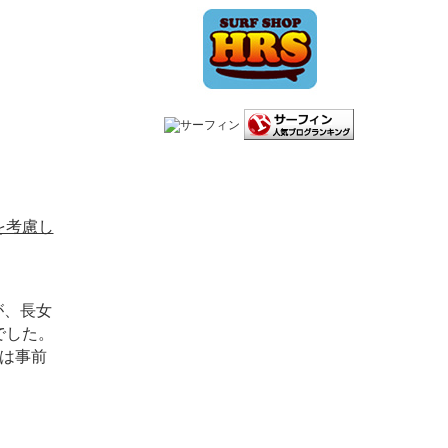
を考慮し
が、長女
でした。
は事前