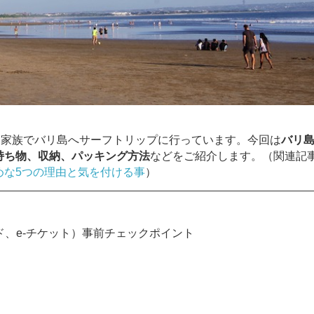
て家族でバリ島へサーフトリップに行っています。今回は
バリ
持ち物、収納、パッキング方法
などをご紹介します。（関連記
めな5つの理由と気を付ける事
）
ド、e-チケット）事前チェックポイント