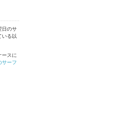
翌日のサ
ている以
ケースに
のサーフ