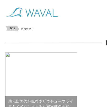
TOP
台風ウネリ
地元四国の台風ウネリでチューブライ
ドをメイクしまくる辻裕次郎＠高知