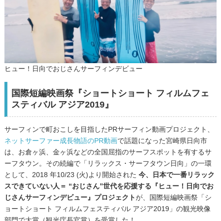
ヒュー！日向でおじさんサーフィンデビュー
国際短編映画祭『ショートショート フィルムフェ
スティバル アジア2019』
サーフィンで町おこしを目指したPRサーフィン動画プロジェクト、
ネットサーファー成長物語のPR動画
で話題になった宮崎県日向市
は、お倉ヶ浜、金ヶ浜などの全国屈指のサーフスポットを有するサ
ーフタウン。その続編で「リラックス・サーフタウン日向」の一環
として、2018 年10/23 (火)より開始された
今、日本で一番リラック
スできていない人＝ “おじさん”世代を応援する『ヒュー！日向でお
じさんサーフィンデビュー』プロジェクト
が、国際短編映画祭「シ
ョートショート フィルムフェスティバル アジア2019」の観光映像
部門で大賞（観光庁長官賞）を受賞した！