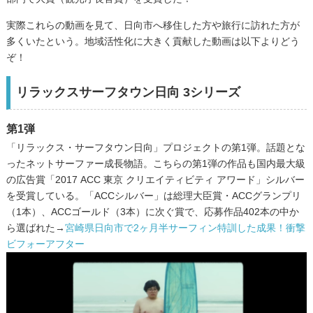
実際これらの動画を見て、日向市へ移住した方や旅行に訪れた方が
多くいたという。地域活性化に大きく貢献した動画は以下よりどう
ぞ！
リラックスサーフタウン日向 3シリーズ
第1弾
「リラックス・サーフタウン日向」プロジェクトの第1弾。話題とな
ったネットサーファー成長物語。こちらの第1弾の作品も国内最大級
の広告賞「2017 ACC 東京 クリエイティビティ アワード」シルバー
を受賞している。「ACCシルバー」は総理大臣賞・ACCグランプリ
（1本）、ACCゴールド（3本）に次ぐ賞で、応募作品402本の中か
ら選ばれた→
宮崎県日向市で2ヶ月半サーフィン特訓した成果！衝撃
ビフォーアフター